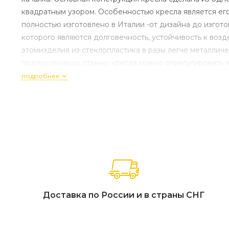
квадратным узором. Особенностью кресла является ег
полностью изготовлено в Италии -от дизайна до изгот
которого являются долговечность, устойчивость к воз
этомизделия из стеклопластика в разы легче металли
подлокотником, спинку кресла можно отрегулировать в
крепитсяк спинке двумя ремнями на липучках. Чехол 
подробнее
акрила с грязеотталкивающей и антиплесневой обработ
упаковка, размер: 1260х1050х750 мм, объем:0.992 м³, к
упаковке: 1 шт. Открыть технические характеристики 
уточняйте у наших менеджеров.
Доставка по России и в страны СНГ