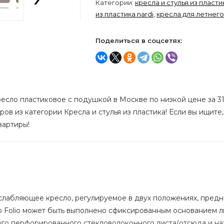
Категории:
кресла и стулья из пласти
из пластика nardi
,
кресла для летнег
Поделиться в соцсетях:
есло пластиковое с подушкой в Москве по низкой цене за 31
ов из категории Кресла и стулья из пластика! Если вы ищите,
вартиры!
 расслабляющее кресло, регулируемое в двух положениях, пре
 Folio может быть выполнено сфиксированным основанием л
го перфорированного стекловолоконного листа(отсюда и назв