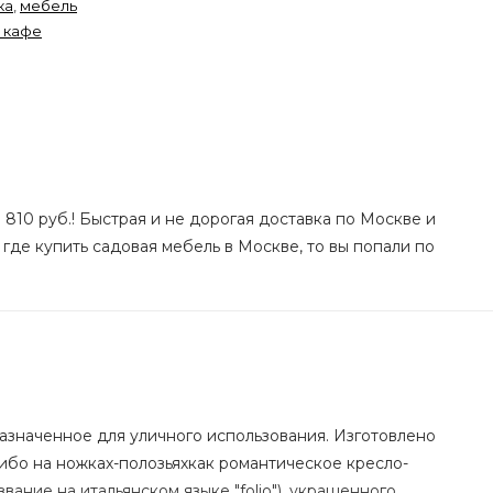
ка
,
мебель
о кафе
 810 руб.! Быстрая и не дорогая доставка по Москве и
 где купить садовая мебель в Москве, то вы попали по
дназначенное для уличного использования. Изготовлено
ибо на ножках-полозьяхкак романтическое кресло-
ание на итальянском языке "folio"), украшенного