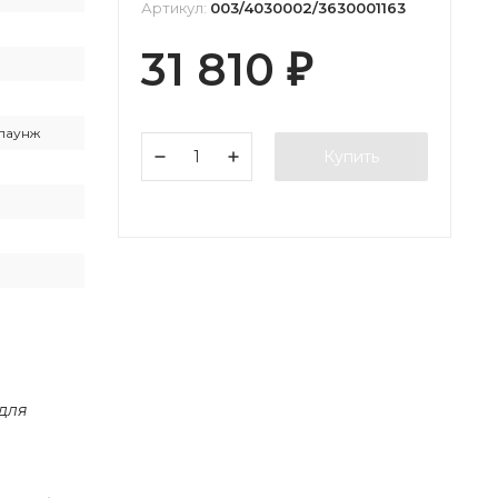
Артикул:
003/4030002/3630001163
31 810
₽
лаунж
Купить
 для