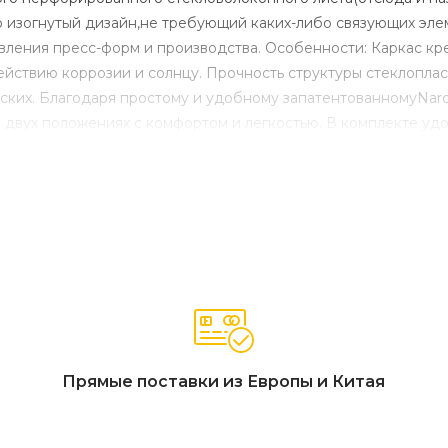
о изогнутый дизайн,не требующий каких-либо связующих эле
овления пресс-форм и производства. Особенности: Каркас к
действию коррозии и солнцу. Прочность структуры стеклоплас
ческих. Благодаря простому и удобному запатентованномуNa
 двух положениях с комфортом и легкостью. В комплекте уд
на подушке несъемный, но ее можно стирать при температур
кой. Наполнитель - пенополиуретан. Плотность 18 кг/м3. Да
оличество в упаковке: 4 шт. Подушка: картонная упаковка, раз
кресла. Открыть технические характеристики подушки. Цена 
Прямые поставки из Европы и Китая