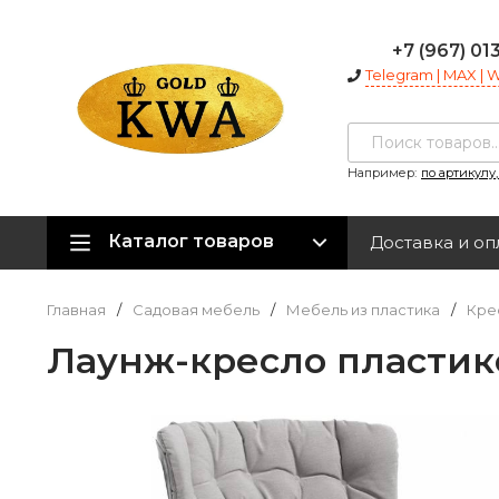
+7 (967) 01
Telegram | MAX |
Например:
по артикулу
Каталог товаров
Доставка и оп
Главная
/
Садовая мебель
/
Мебель из пластика
/
Крес
Лаунж-кресло пластик