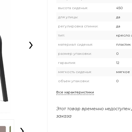
высота сиденья:
450
для улицы:
да
регулировка спинки:
да
›
тип:
кресло 
материал сиденья:
пластик
размер упаковки:
0
гарантия:
12
мягкость сиденья:
мягкое
объем упаковки:
0
Все характеристики
Этот товар временно недоступен
заказа
›