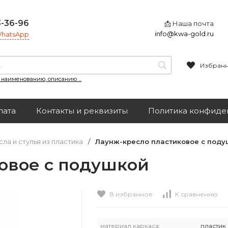
3-36-96
📩 Наша почта
info@kwa-gold.ru
 WhatsApp
Избран
, наименованию, описанию ...
лата
Контакты и реквизиты
Политика конфиде
ла и стулья из пластика
/
Лаунж-кресло пластиковое с поду
овое с подушкой
В избранное
К сравнению
материал каркаса:
пластик