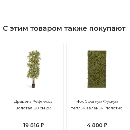
С этим товаром также покупают
Драцена Рефлекса
Мох Сфагнум Фускум
Золотая 120 см 2/2
тёплый зелёный (полотно
на подложке среднее)
50х100 см 24/24
19 816
4 880
₽
₽