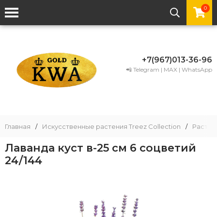
0
+7(967)013-36-96
📲 Telegram | MAX | WhatsApp
Главная
/
Искусственные растения Treez Collection
/
Растени
Лаванда куст в-25 см 6 соцветий
24/144