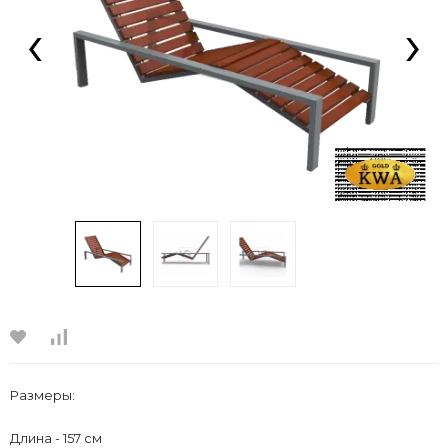
‹
›
Размеры:
Длина - 157 см