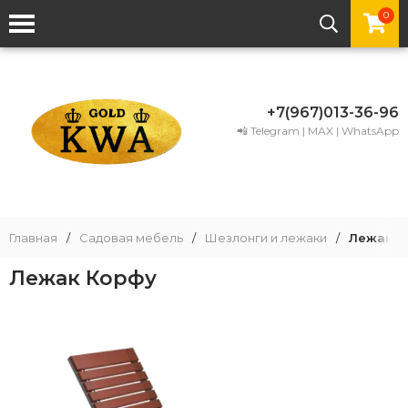
0
+7(967)013-36-96
📲 Telegram | MAX | WhatsApp
Главная
/
Садовая мебель
/
Шезлонги и лежаки
/
Лежак К
Лежак Корфу