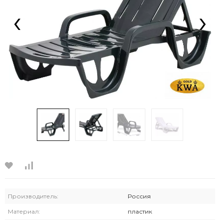
‹
›
Производитель:
Россия
Материал:
пластик