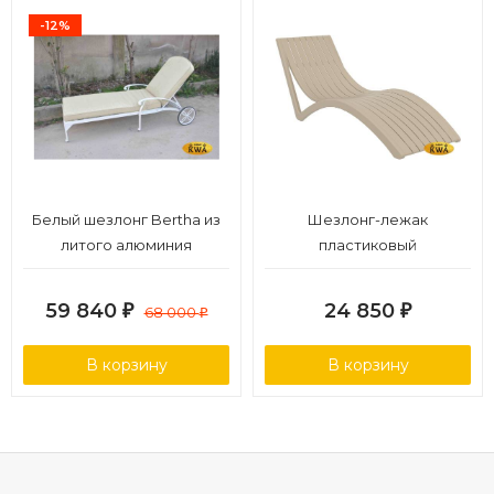
-12%
Белый шезлонг Bertha из
Шезлонг-лежак
литого алюминия
пластиковый
59 840
24 850
₽
68 000
₽
₽
В корзину
В корзину