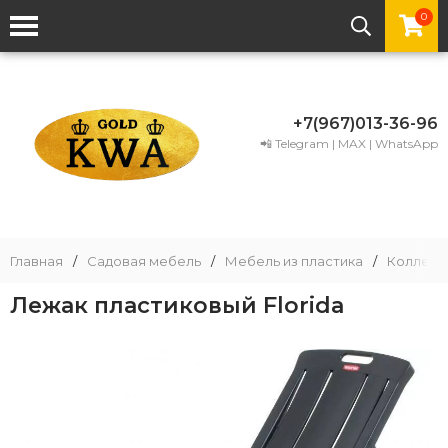
0
+7(967)013-36-96
📲 Telegram | MAX | WhatsApp
Главная
/
Садовая мебель
/
Мебель из пластика
/
Коллекци
Лежак пластиковый Florida