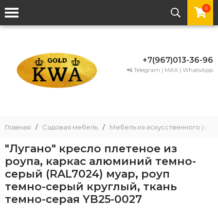
0
+7(967)013-36-96
📲 Telegram | MAX | WhatsApp
Главная
/
Садовая мебель
/
Мебель из искусственного рота
"Лугано" кресло плетеное из
роупа, каркас алюминий темно-
серый (RAL7024) муар, роуп
темно-серый круглый, ткань
темно-серая YB25-0027