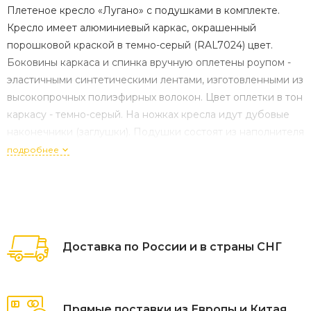
Плетеное кресло «Лугано» с подушками в комплекте.
Кресло имеет алюминиевый каркас, окрашенный
порошковой краской в темно-серый (RAL7024) цвет.
Боковины каркаса и спинка вручную оплетены роупом -
эластичными синтетическими лентами, изготовленными из
высокопрочных полиэфирных волокон. Цвет оплетки в тон
каркасу - темно-серый. На ножках кресла идут дубовые
наконечники (заглушки). Подушки состоят из наполнителя
и съёмных чехлов, которые обработаны
подробнее
влагоотталивающей пропиткой. Материал - 100% пол
Доставка по России и в страны СНГ
Прямые поставки из Европы и Китая