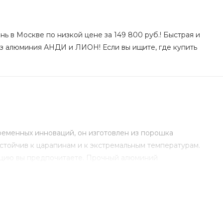
ь в Москве по низкой цене за 149 800 руб.! Быстрая и
 из алюминия АНДИ и ЛИОН! Если вы ищите, где купить
ременных инноваций, он изготовлен из порошка
стойчив к царапинам и к экстремальным температурам.
нацию вы предпочитаете. Прочный алюминий