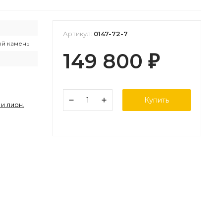
Артикул:
0147-72-7
й камень
149 800
₽
Купить
 и лион
,