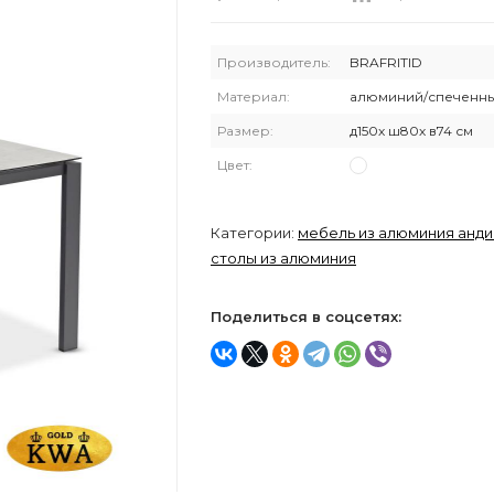
Производитель:
BRAFRITID
Материал:
алюминий/спеченны
Размер:
д150х ш80х в74 см
Цвет:
Категории:
мебель из алюминия анди
столы из алюминия
Поделиться в соцсетях: