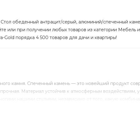
0 Стол обеденный антрацит/серый, алюминий/спеченный камен
айте или при получении любых товаров из категории Мебель
a-Gold порядка 4 500 товаров для дачи и квартиры!
нного камня. Спеченный камень — это новейший продукт сов
 прочная. Материал устойчив к атмосферным воздействиям, у
 многими нашими стульями, независимо от того, какую комби