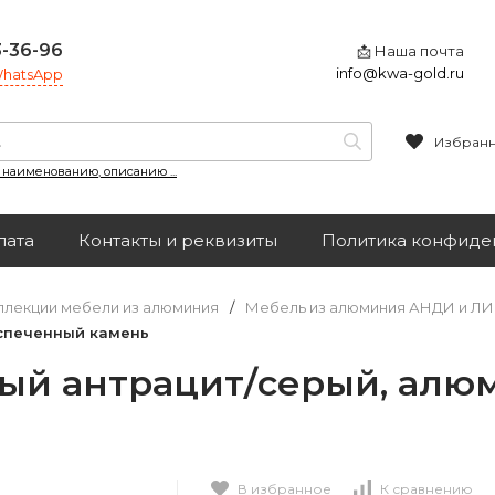
3-36-96
📩 Наша почта
info@kwa-gold.ru
 WhatsApp
Избран
, наименованию, описанию ...
лата
Контакты и реквизиты
Политика конфиде
ллекции мебели из алюминия
/
Мебель из алюминия АНДИ и Л
/спеченный камень
ный антрацит/серый, ал
В избранное
К сравнению