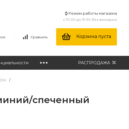
⌚ Режим работы магазина
с 10:00 до 19:30 без выходных
Корзина пуста
ное
Сравнить
нциальности
РАСПРОДАЖА
ИОН
/
юминий/спеченный