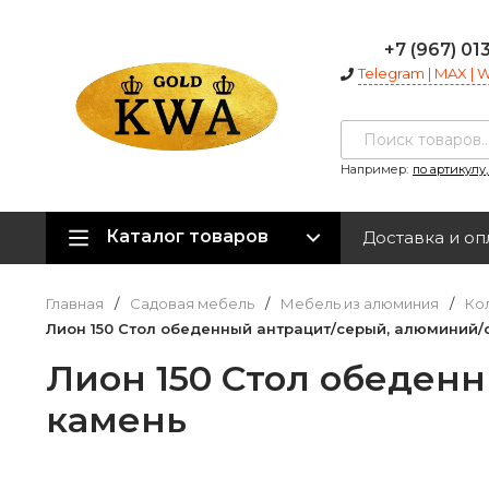
+7 (967) 01
Telegram | MAX |
Например:
по артикулу
Каталог товаров
Доставка и оп
Главная
/
Садовая мебель
/
Мебель из алюминия
/
Ко
Лион 150 Стол обеденный антрацит/серый, алюминий
Лион 150 Стол обеден
камень