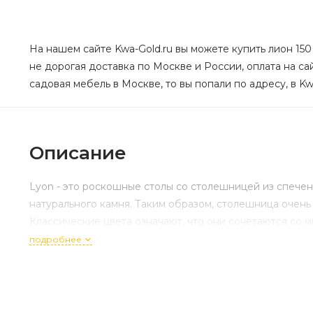
На нашем сайте Kwa-Gold.ru вы можете купить лион 15
не дорогая доставка по Москве и России, оплата на с
садовая мебель в Москве, то вы попали по адресу, в Kw
Описание
Lyon - это роскошные столы со столешницей из спече
натурального камня. Таким образом, столешница очень
Классические цвета означают, что они сочетаются со
подробнее