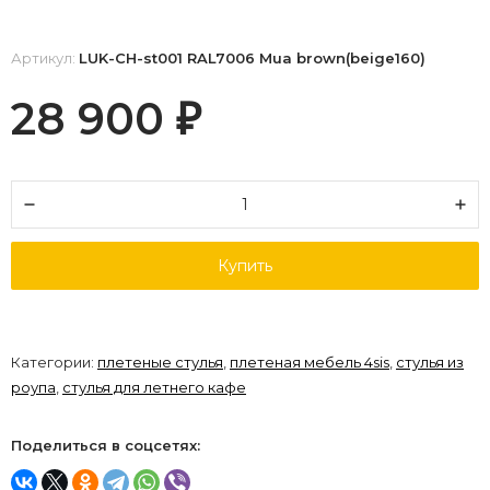
Артикул:
LUK-CH-st001 RAL7006 Mua brown(beige160)
28 900
₽
Купить
Категории:
плетеные стулья
,
плетеная мебель 4sis
,
стулья из
роупа
,
стулья для летнего кафе
Поделиться в соцсетях: