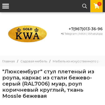
0
+7(967)013-36-96
📲 Telegram | MAX | WhatsApp
Главная
/
Садовая мебель
/
Мебель из искусственного рота
"Люксембург" стул плетеный из
роупа, каркас из стали бежево-
серый (RAL7006) муар, роуп
коричневый круглый, ткань
Mossle бежевая