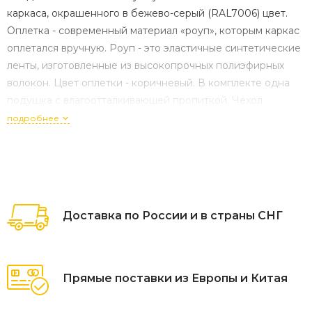
каркаса, окрашенного в бежево-серый (RAL7006) цвет.
Оплетка - современный материал «роуп», которым каркас
оплетался вручную. Роуп - это эластичные синтетические
ленты, изготовленные из высокопрочных полиэфирных
волокон. Цвет оплетки - коричневый. В комплекте одна
подушка с влагоотталкивающей пропиткой. Чехол
бежевого цвета съёмный, можно стирать в стиральной
подробнее
машине с использованием порошков. Тип
Доставка по России и в страны СНГ
Прямые поставки из Европы и Китая