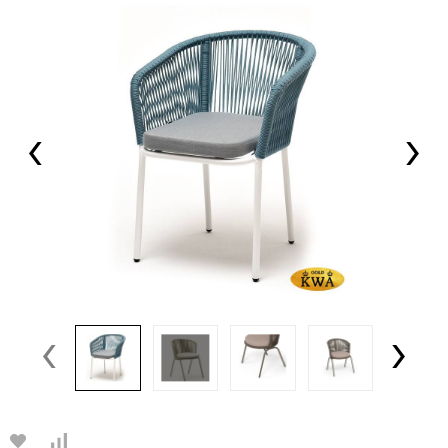
‹
›
‹
›