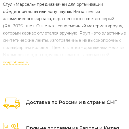
Стул «Марсель» предназначен для организации
обеденной зоны или зону лаунж. Выполнен из
алюминиевого каркаса, окрашенного в светло-серый
(RAL7035) цвет. Оплетка - современный материал «роуп»,
которым каркас оплетался вручную. Роуп - это эластичные
синтетические ленты, изготовленные из высокопрочных
полиэфирных волокон. Цвет оплетки - оранжевый меланж.
В комплекте одна подушка с влагоотталкивающей
пропиткой. Чехол светло-серого цвета съёмный, можно
подробнее
стирать в стиральной машине с использованием
Доставка по России и в страны СНГ
Прямые поставки из Европы и Китая