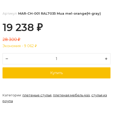
Артикул:
MAR-CH-001 RAL7035 Mua mel-orange(H-gray)
19 238
₽
28 300
₽
Экономия -
9 062
₽
Купить
Категории:
плетеные стулья
,
плетеная мебель 4sis
,
стулья из
роупа