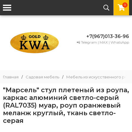
0
+7(967)013-36-96
📲 Telegram | MAX | WhatsApp
Главная
/
Садовая мебель
/
Мебель из искусственного рота
"Марсель" стул плетеный из роупа,
каркас алюминий светло-серый
(RAL7035) муар, роуп оранжевый
меланж круглый, ткань светло-
серая