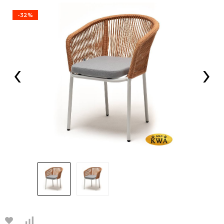
-32%
‹
›