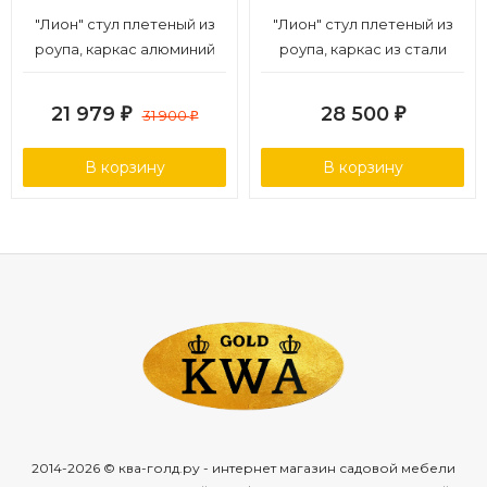
"Лион" стул плетеный из
"Лион" стул плетеный из
роупа, каркас алюминий
роупа, каркас из стали
светло-серый (RAL7035)
светло-серый (RAL7035)
муар, роуп оранжевый
муар, роуп оранжевый
21 979
28 500
₽
31 900
₽
₽
меланж круглый, ткань
меланж круглый, ткань
бежевая 15052
светло-серая
В корзину
В корзину
2014-2026 © ква-голд.ру - интернет магазин садовой мебели