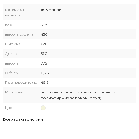
материал
алюминий
каркаса:
вес:
5 кг
высота сиденья:
450
ширина:
620
Длина:
570
высота:
775
Объем:
0,28
Производитель:
4SIS
Материал:
эластичные ленты из высокопрочных
полиэфирных волокон (роуп)
Цвет:
Все характеристики