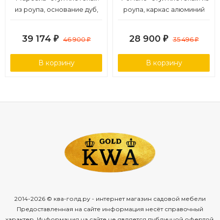
из роупа, основание дуб,
роупа, каркас алюминий
роуп бежевый круглый,
белый муар, роуп бежевый
ткань бежевая 15052
круглый, ткань бежевая
39 174
28 900
₽
46 900
₽
35 496
₽
₽
15052
В корзину
В корзину
2014-2026 © ква-голд.ру - интернет магазин садовой мебели
Предоставленная на сайте информация несёт справочный
характер. Информация на сайте не является публичной офертой,