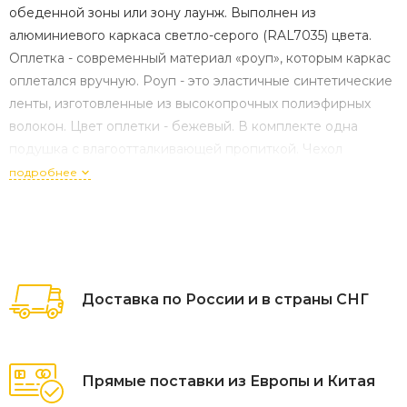
обеденной зоны или зону лаунж. Выполнен из
алюминиевого каркаса светло-серого (RAL7035) цвета.
Оплетка - современный материал «роуп», которым каркас
оплетался вручную. Роуп - это эластичные синтетические
ленты, изготовленные из высокопрочных полиэфирных
волокон. Цвет оплетки - бежевый. В комплекте одна
подушка с влагоотталкивающей пропиткой. Чехол
бежевого цвета съёмный, можно стирать в стиральной
подробнее
машине с использованием порошков. Размер стула: 570×6
Доставка по России и в страны СНГ
Прямые поставки из Европы и Китая