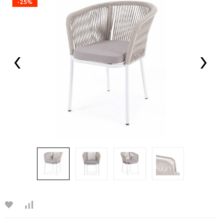
-25%
‹
›