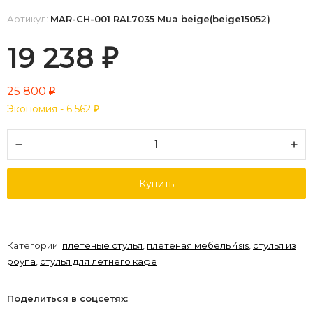
Артикул:
MAR-CH-001 RAL7035 Mua beige(beige15052)
19 238
₽
25 800
₽
Экономия -
6 562
₽
Купить
Категории:
плетеные стулья
,
плетеная мебель 4sis
,
стулья из
роупа
,
стулья для летнего кафе
Поделиться в соцсетях: