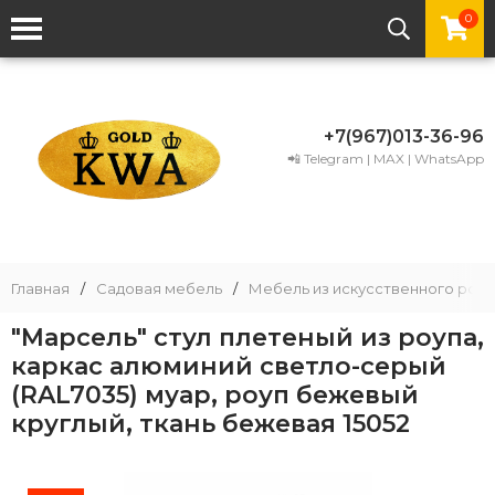
0
+7(967)013-36-96
📲 Telegram | MAX | WhatsApp
Главная
/
Садовая мебель
/
Мебель из искусственного рота
"Марсель" стул плетеный из роупа,
каркас алюминий светло-серый
(RAL7035) муар, роуп бежевый
круглый, ткань бежевая 15052