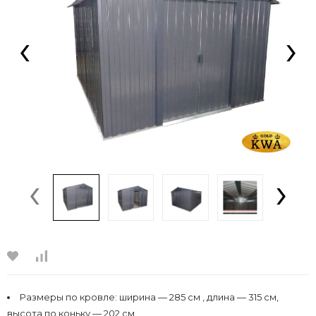
‹
›
‹
›
Размеры по кровле: ширина — 285 см , длина — 315 см,
высота по коньку — 202 см.