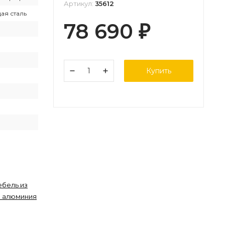
Артикул:
35612
я сталь
78 690
₽
Купить
ебель из
з алюминия