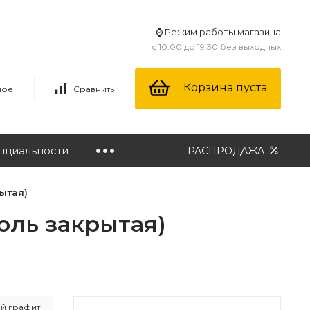
⌚ Режим работы магазина
с 10:00 до 19:30 без выходных
Корзина пуста
ное
Сравнить
нциальности
РАСПРОДАЖА
ытая)
оль закрытая)
й графит