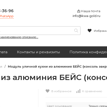
3-36-96
📩 Наша почта
info@kwa-gold.ru
 WhatsApp
Избран
, наименованию, описанию ...
лата
Контакты и реквизиты
Политика конфиде
чи
/
Модуль уличной кухни из алюминия БЕЙС (консоль закр
 из алюминия БЕЙС (конс
В избранное
К сравнению
Цвет основания:
Темно-серы