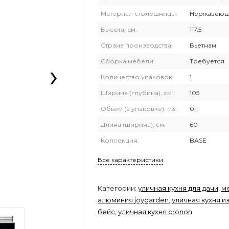
Материал столешницы:
Нержавеюща
Высота, см:
117,5
Страна производства:
Вьетнам
›
Сборка мебели:
Требуется
Количество упаковок:
1
Ширина (глубина), см:
105
Обьем (в упаковке), м3:
0,1
Длина (ширина), см:
60
Коллекция:
BASE
Все характеристики
Категории:
уличная кухня для дачи
,
м
алюминия joygarden
,
уличная кухня и
бейс
,
уличная кухня cronon