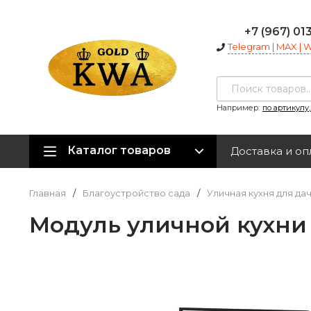
+7 (967) 01
Telegram | MAX |
Например:
по артикулу
Каталог товаров
Доставка и оп
Главная
/
Благоустройство сада
/
Уличная кухня для да
Модуль уличной кухни