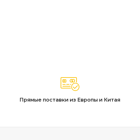
покрытием, декоративные панели из ДПК (древесно-полиме
ДПК с имитацией натурального дерева, гигиеничная столеш
сочетание алюминиевого каркаса и фактуры ДПК, столешниц
нвентаря или гриль-аксессуаров, модульная система для комб
Прямые поставки из Европы и Китая