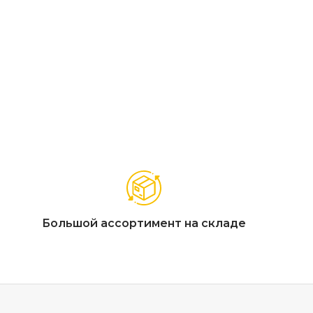
рный композит), столешница из нержавеющей стали
ница из нержавеющей стали
а из нержавеющей стали устойчива к температурам и
инирования с другими элементами уличной кухни,
Большой ассортимент на складе