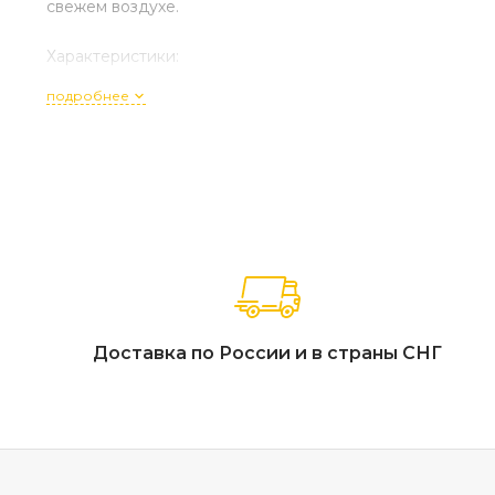
свежем воздухе.
Характеристики:
подробнее
Артикул: 35612
Габариты (ДхШхВ): 60 x 60 x 117,5 см
Материал основы: Алюминиевый каркас с порошковым 
Тип отделки: Порошковая покраска алюминия, панели 
Особенности конструкции: Современный минимализм, 
влаге, закрытое пространство для хранения посуды, и
компактное квадратное основание (60х60 см)
Страна производства: Вьетнам.
Гарантийный срок: 18 месяцев.
Доставка по России и в страны СНГ