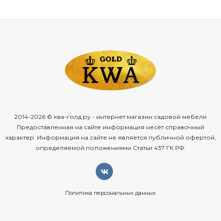
сочетание алюминиевого каркаса и фактуры ДПК, угловая
конфигурация для эффективного использования
пространства, открытые полки для быстрого доступа к
посуде и аксессуарам, столешница из нержавеющей
стали устойчива к температурам и влаге, модульная
система для комбинирования с другими элементами
уличной кухни
Страна производства: Вьетнам.
Гарантийный срок: 18 месяцев.
2014-2026 © ква-голд.ру - интернет магазин садовой мебели
Предоставленная на сайте информация несёт справочный
характер. Информация на сайте не является публичной офертой,
определяемой положениями Статьи 437 ГК РФ.
Политика персональных данных