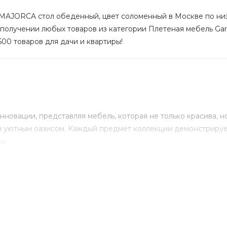
MAJORCA стол обеденный, цвет соломенный в Москве по низко
 получении любых товаров из категории Плетеная мебель Gard
500 товаров для дачи и квартиры!
новации, представляя мебель, которая не только красива, 
м уютным оазисом. Каждый предмет коллекции демонстрируе
ь.