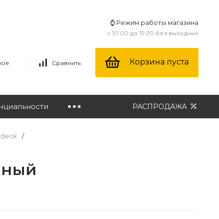
⌚ Режим работы магазина
с 10:00 до 19:30 без выходных
Корзина пуста
ное
Сравнить
нциальности
РАСПРОДАЖА
rdeck
/
нный