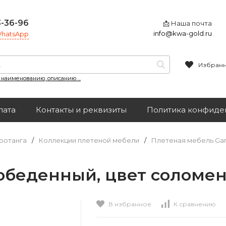
3-36-96
📩 Наша почта
info@kwa-gold.ru
 WhatsApp
Избран
, наименованию, описанию ...
лата
Контакты и реквизиты
Политика конфиде
ротанга
/
Коллекции плетеной мебели
/
Плетеная мебель Ga
обеденный, цвет соломе
В избранное
К сравнению