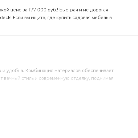
й цене за 177 000 руб.! Быстрая и не дорогая
eck! Если вы ищите, где купить садовая мебель в
но и удобна. Комбинация материалов обеспечивает
т вечный стиль и современную отделку, поднимая