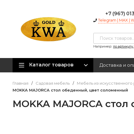
+7 (967) 01
Telegram | MAX |
Например:
по артикулу
Каталог товаров
Доставка и оп
Главная
/
Садовая мебель
/
Мебель из искусственного 
MOKKA MAJORCA стол обеденный, цвет соломенный
MOKKA MAJORCA стол 