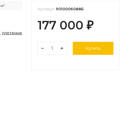
на"
Артикул:
9010006088Б
177 000
₽
k
,
плетеные
Купить