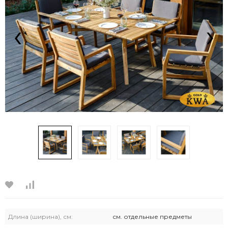
‹
›
Длина (ширина), см:
см. отдельные предметы