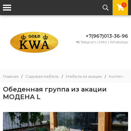
0
+7(967)013-36-96
📲 Telegram | MAX | WhatsApp
Главная
/
Садовая мебель
/
Мебель из акации
/
Коллекции
Обеденная группа из акации
МОДЕНА L