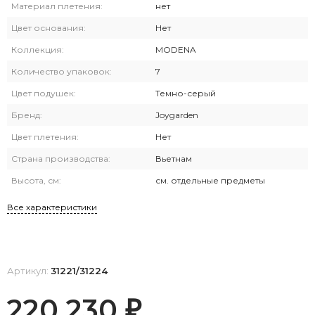
Материал плетения:
нет
Цвет основания:
Нет
Коллекция:
MODENA
Количество упаковок:
7
Цвет подушек:
Темно-серый
Бренд:
Joygarden
Цвет плетения:
Нет
Страна производства:
Вьетнам
Высота, см:
см. отдельные предметы
Все характеристики
Артикул:
31221/31224
220 230
₽