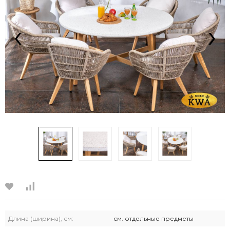
‹
›
Длина (ширина), см:
см. отдельные предметы