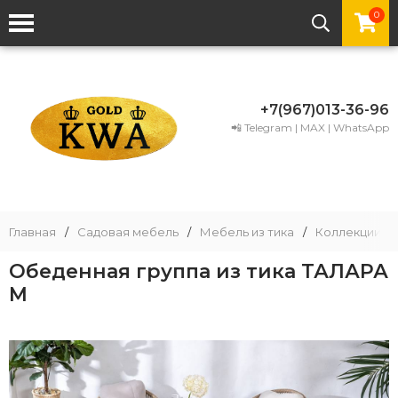
0
+7(967)013-36-96
📲 Telegram | MAX | WhatsApp
Главная
/
Садовая мебель
/
Мебель из тика
/
Коллекции ме
Обеденная группа из тика ТАЛАРА
M