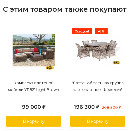
кресел, комбинация дерева, камня и текстиля,
С этим товаром также покупают
увеличенная вместимость
Страна производства: Вьетнам.
Гарантийный срок: 18 месяцев.
Скидка!
-6%
Комплект плетеной
"Латте" обеденная группа
мебели YR821 Light Brown
плетеная, цвет бежевый
99 000
196 300
₽
₽
208 300
₽
В корзину
В корзину