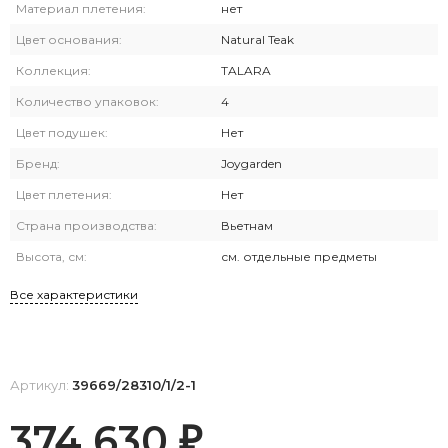
Материал плетения:
нет
Цвет основания:
Natural Teak
Коллекция:
TALARA
Количество упаковок:
4
Цвет подушек:
Нет
Бренд:
Joygarden
Цвет плетения:
Нет
Страна производства:
Вьетнам
Высота, см:
см. отдельные предметы
Все характеристики
Артикул:
39669/28310/1/2-1
374 630
₽