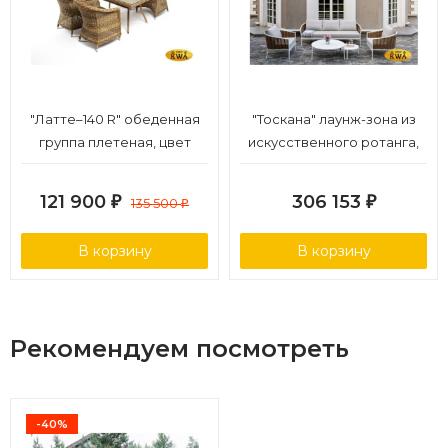
"Латте–140 R" обеденная
"Тоскана" лаунж-зона из
группа плетеная, цвет
искусственного ротанга,
соломенный
цвет соломенный (К)
121 900
306 153
₽
135 500
₽
₽
В корзину
В корзину
Рекомендуем посмотреть
-40%