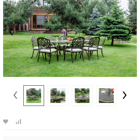
‹
›
‹
›