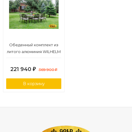
Обеденный комплект из
литого алюминия WILHELM
на 8 персон (овальный
стол)
221 940
₽
369 900
₽
В корзину