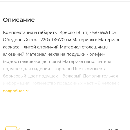
Описание
Комплектация и габариты: Кресло (8 шт) - 68х65х91 см
Обеденный стол: 220х106х70 см Материалы: Материал
каркаса – литой алюминий Материал столешницы –
алюминий Материал чехла на подушки - олефин
(водоотталкивающая ткань) Материал наполнителя
подушек для сидения - поролон Цвет комплекта -
бронзовый Цвет подушек – бежевый Дополнительная
информация: Количество посадочных мест – 8 человек
Максимальная нагрузка на посадочное место - 150 кг
подробнее
Чехлы съемные – да Накладки на ножки - да (пластиковые)
Держатели и крепления подушек зависят от поставки и
не являются неотъемлемой частью комплекта
Гарантийный срок - 1 год Эксплуатационный срок - 10 лет
Страна производитель - Китай