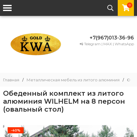
0
+7(967)013-36-96
📲 Telegram | MAX | WhatsApp
Главная
/
Металлическая мебель из литого алюминия
/
Обед
Обеденный комплект из литого
алюминия WILHELM на 8 персон
(овальный стол)
-40%