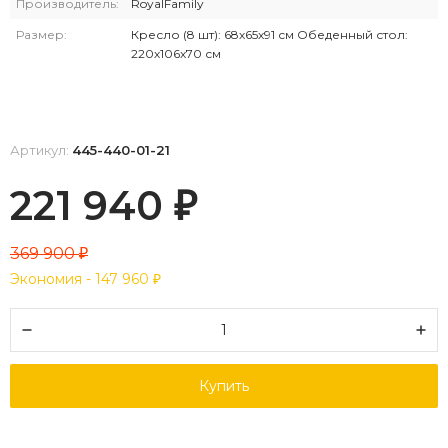
Производитель:
RoyalFamily
Размер:
Кресло (8 шт): 68х65х91 см Обеденный стол:
220х106х70 см
Артикул:
445-440-01-21
221 940
₽
369 900
₽
Экономия -
147 960
₽
Купить