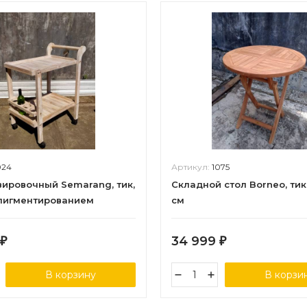
024
Артикул:
1075
вировочный Semarang, тик,
Складной стол Borneo, тик
пигментированием
см
34 999
₽
₽
В корзину
В корзи