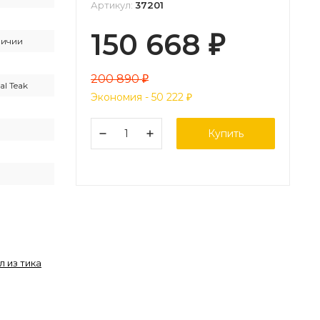
Артикул:
37201
150 668
₽
личии
200 890
₽
al Teak
Экономия -
50 222
₽
Купить
л из тика