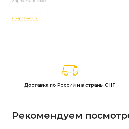
Характеристики:
Артикул: 37201
подробнее
Габариты (ДхШхВ): 150 x 150 x 75 см (диаметр столешни
Материал основы: 100% массив тика высшего сорта (к
Тип отделки: Натуральное экомасло, цвет «Натуральный
Фурнитура: Анодированная нержавеющая сталь (класс 
Особенности конструкции: Столешница из крупных пла
Страна производства: Вьетнам.
Гарантийный срок: 18 месяцев.
Доставка по России и в страны СНГ
Рекомендуем посмотр