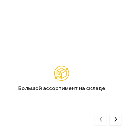
гкие скругленные края
Большой ассортимент на складе
‹
›