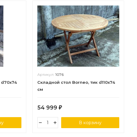
Артикул:
1076
 d70x74
Складной стол Borneo, тик d110x74
см
54 999
₽
ну
В корзину