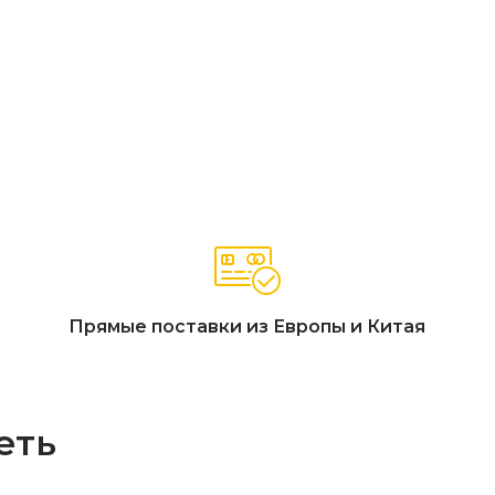
цы 150 см)
рупные цельные пластины)
 тик»
защиты A4)
стин с оригинальным распилом, мощные солидные опоры, мя
Прямые поставки из Европы и Китая
еть