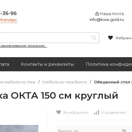
3-36-96
📩 Наша почта
info@kwa-gold.ru
 WhatsApp
Избран
, наименованию, описанию ...
лата
Контакты и реквизиты
Политика конфиде
и мебели из тика
/
Мебель из тика Венто
/
Обеденный стол и
а ОКТА 150 см круглый
В избранное
К сравнению
Высота, см:
75