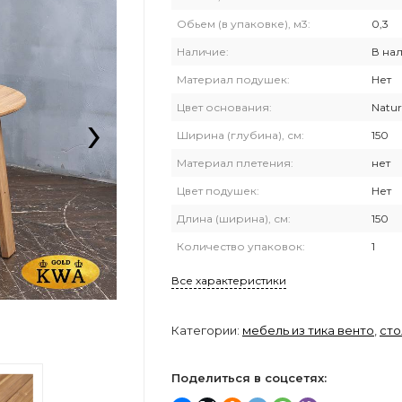
Обьем (в упаковке), м3:
0,3
Наличие:
В на
Материал подушек:
Нет
›
Цвет основания:
Natur
Ширина (глубина), см:
150
Материал плетения:
нет
Цвет подушек:
Нет
Длина (ширина), см:
150
Количество упаковок:
1
Все характеристики
Категории:
мебель из тика венто
,
сто
Поделиться в соцсетях: