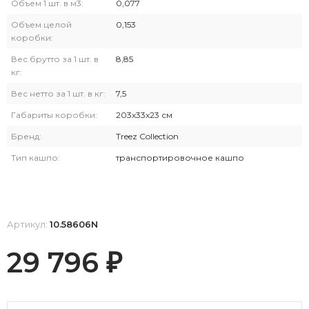
Объем 1 шт. в м3:
0,077
Объем целой
0,153
коробки:
Вес брутто за 1 шт. в
8,85
кг:
Вес нетто за 1 шт. в кг:
7,5
Габариты коробки:
203х33х23 см
Бренд:
Treez Collection
Тип кашпо:
транспортировочное кашпо
Артикул:
10.58606N
29 796
₽