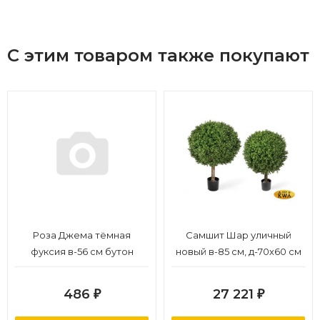
С этим товаром также покупают
Роза Джема тёмная
Самшит Шар уличный
фуксия в-56 см бутон
новый в-85 см, д-70х60 см
в-7,д-11 см 12/72
2/2
486
27 221
₽
₽