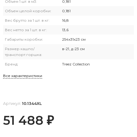
Объем 1 шт. в м3:
0,181
Объем целой коробки:
0,181
Вес брутто за 1 шт. в кг:
16,8
Вес нетто за 1 шт. в кг:
13,6
Габариты коробки:
254х31х23 см
Размер кашпо/
в-21, д-23 см
транспорт.горшка:
Бренд:
Treez Collection
Все характеристики
Артикул:
10.1344XL
51 488
₽