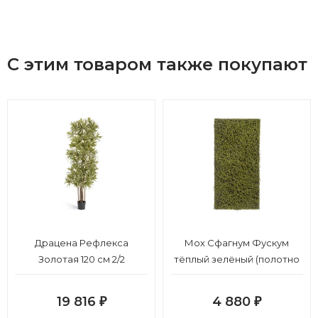
С этим товаром также покупают
Драцена Рефлекса
Мох Сфагнум Фускум
Золотая 120 см 2/2
тёплый зелёный (полотно
на подложке среднее)
50х100 см 24/24
19 816
4 880
₽
₽