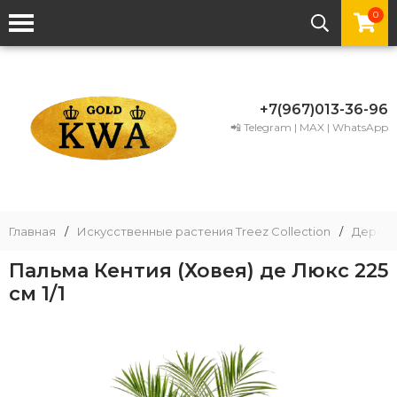
0
+7(967)013-36-96
📲 Telegram | MAX | WhatsApp
Главная
/
Искусственные растения Treez Collection
/
Деревь
Пальма Кентия (Ховея) де Люкс 225
см 1/1