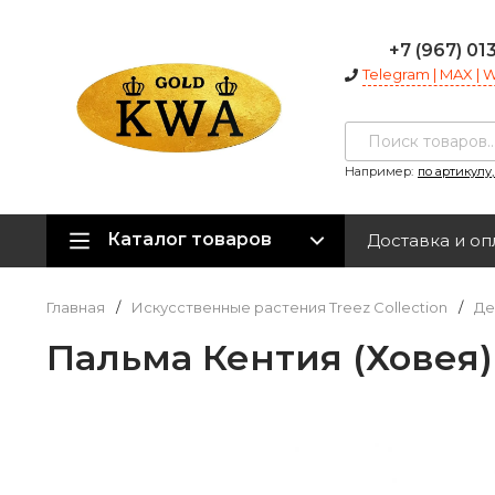
+7 (967) 01
Telegram | MAX |
Например:
по артикулу
Каталог товаров
Доставка и оп
Главная
/
Искусственные растения Treez Collection
/
Де
Пальма Кентия (Ховея) 