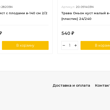
0.28205N
Артикул:
20.091403N
ст с плодами в-140 см 2/2
Трава Оньон куст малый в
(пластик) 24/240
540
₽
₽
В корзину
В корзи
Доставка и оплата
Контак