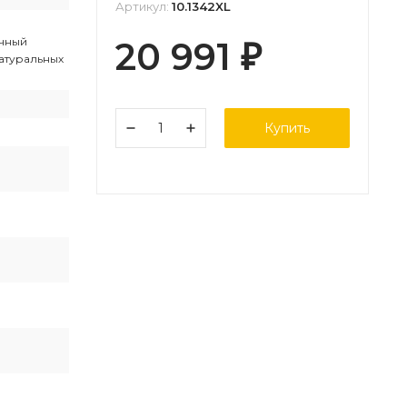
Артикул:
10.1342XL
чный
20 991
₽
натуральных
Купить