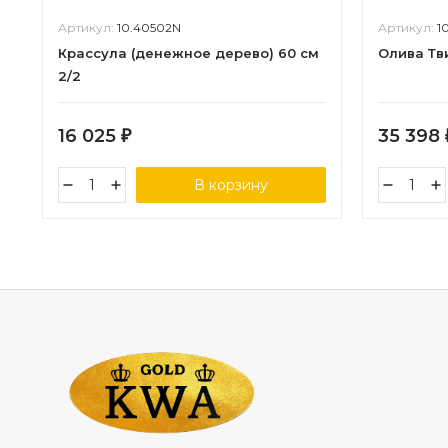
Артикул:
10.40502N
Артикул:
1
Крассула (денежное дерево) 60 см
Олива Тви
2/2
16 025
35 398
₽
В корзину