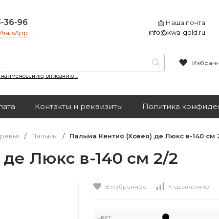
3-36-96
📩 Наша почта
info@kwa-gold.ru
 WhatsApp
Избран
, наименованию, описанию ...
лата
Контакты и реквизиты
Политика конфиде
ревья
/
Пальмы
/
Пальма Кентия (Ховея) де Люкс в-140 см 
де Люкс в-140 см 2/2
В избранное
К сравнению
Цвет: