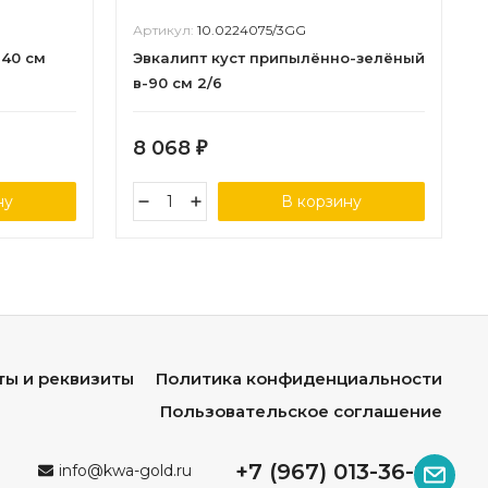
Артикул:
10.0224075/3GG
-40 см
Эвкалипт куст припылённо-зелёный
в-90 см 2/6
8 068
₽
ну
В корзину
ты и реквизиты
Политика конфиденциальности
Пользовательское соглашение
+7 (967) 013-36-96
info@kwa-gold.ru