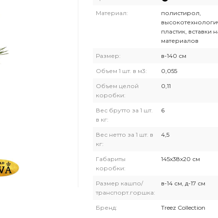
Материал:
полистирол,
высокотехнологи
пластик, вставки 
материалов
Размер:
в-140 см
Объем 1 шт. в м3:
0,055
Объем целой
0,11
коробки:
Вес брутто за 1 шт.
6
в кг:
Вес нетто за 1 шт. в
4,5
кг:
Габариты
145х38х20 см
коробки:
Размер кашпо/
в-14 см, д-17 см
транспорт.горшка:
Бренд:
Treez Collection