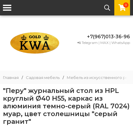
0
+7(967)013-36-96
📲 Telegram | MAX | WhatsApp
Главная
/
Садовая мебель
/
Мебель из искусственного рота
"Перу" журнальный стол из HPL
круглый Ø40 H55, каркас из
алюминия темно-серый (RAL 7024)
муар, цвет столешницы "серый
гранит"