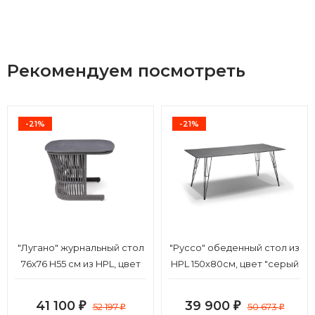
Рекомендуем посмотреть
-21%
-21%
"Лугано" журнальный стол
"Руссо" обеденный стол из
76х76 H55 см из HPL, цвет
HPL 150х80см, цвет "серый
"серый гранит"
гранит"
41 100
39 900
₽
52 197
₽
50 673
₽
₽