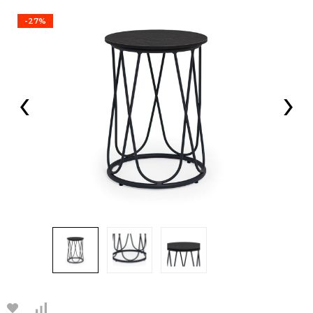
-27%
‹
›