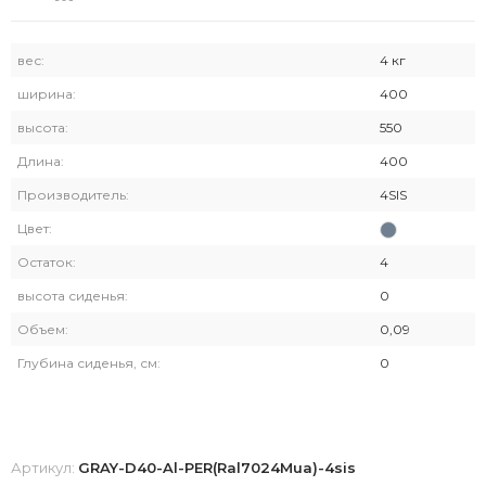
вес:
4 кг
ширина:
400
высота:
550
Длина:
400
Производитель:
4SIS
Цвет:
Остаток:
4
высота сиденья:
0
Объем:
0,09
Глубина сиденья, см:
0
Артикул:
GRAY-D40-Al-PER(Ral7024Mua)-4sis