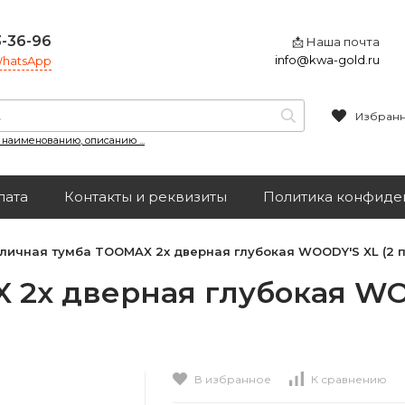
3-36-96
📩 Наша почта
info@kwa-gold.ru
 WhatsApp
Избран
, наименованию, описанию ...
лата
Контакты и реквизиты
Политика конфиде
личная тумба TOOMAX 2х дверная глубокая WOODY'S XL (2 п
2х дверная глубокая WOO
В избранное
К сравнению