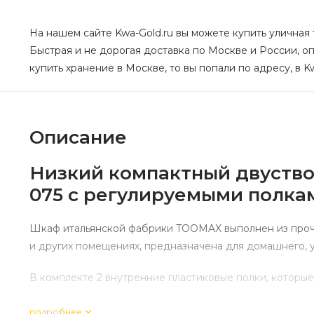
На нашем сайте Kwa-Gold.ru вы можете купить уличная 
Быстрая и не дорогая доставка по Москве и России, о
купить хранение в Москве, то вы попали по адресу, в K
Описание
Низкий компактный двуство
075 с регулируемыми полка
Шкаф итальянской фабрики TOOMAX выполнен из прочно
и других помещениях, предназначена для домашнего, у
В комплекте 2 внутренние пластиковые полки, которые 
Большим преимуществом тумбы TOOMAX по сравнению
подробнее