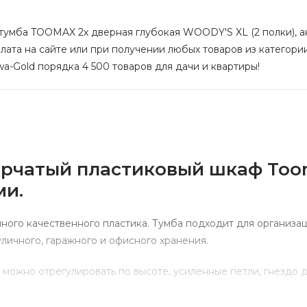
тумба TOOMAX 2х дверная глубокая WOODY'S XL (2 полки), ант
плата на сайте или при получении любых товаров из категори
wa-Gold порядка 4 500 товаров для дачи и квартиры!
рчатый пластиковый шкаф Too
ми.
го качественного пластика. Тумба подходит для организаци
личного, гаражного и офисного хранения.
можно отрегулировать по высоте, усиленные петли, гнездо дл
 с остальными шкафами являются большие размеры и ЭКСТ