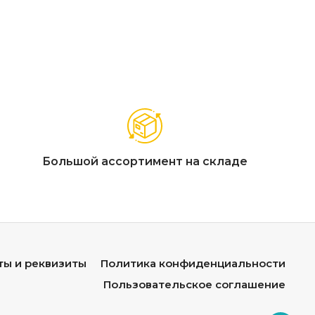
действию УФ-лучей. Регулируемая высота ножек.
 игрушек, строительных материалов.
Большой ассортимент на складе
ежды и обуви.
 овощей, солений.
 и металлическими
ты и реквизиты
Политика конфиденциальности
 мылом.
Пользовательское соглашение