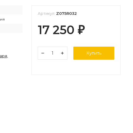
Артикул:
Z075R032
лия
17 250
₽
Купить
таря
,