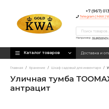
+7 (967) 01
Telegram | MAX |
Например:
по артикулу
Каталог товаров
Доставка и оп
Главная
/
Хранение
/
Шкаф садовый для инвентаря
/
У
Уличная тумба TOOMAX 
антрацит