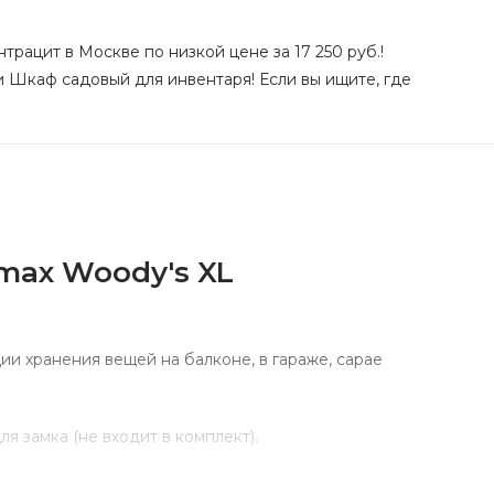
рацит в Москве по низкой цене за 17 250 руб.!
и Шкаф садовый для инвентаря! Если вы ищите, где
max Woody's XL
и хранения вещей на балконе, в гараже, сарае
я замка (не входит в комплект).
РА-ПРОЧНЫЕ полки, каждая из которых выдерживает