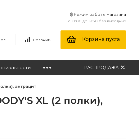
⌚ Режим работы магазина
с 10:00 до 19:30 без выходных
Корзина пуста
ное
Сравнить
нциальности
РАСПРОДАЖА
олки), антрацит
DY'S XL (2 полки),