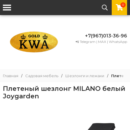
0
+7(967)013-36-96
📲 Telegram | MAX | WhatsApp
Главная
/
Садовая мебель
/
Шезлонги и лежаки
/
Плетены
Плетеный шезлонг MILANO белый
Joygarden