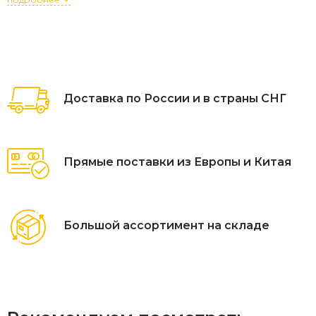
Материал - искусственый ротанг, плоское плетение
Каркас - алюминий
Стэкируемый - 26 шт в стэке
Доставка по России и в страны СНГ
Подушка в комплекте
Цвет плетения - светло-коричневый
Прямые поставки из Европы и Китая
Цвет подушки - темно-серый
Большой ассортимент на складе