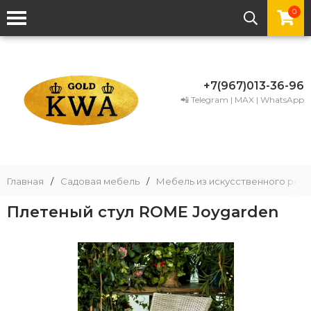
0
+7(967)013-36-96
📲 Telegram | MAX | WhatsApp
Главная
/
Садовая мебель
/
Мебель из искусственного рота
Плетеный стул ROME Joygarden