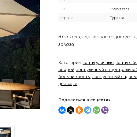
тип:
подсветка
страна:
Турция
›
Этот товар временно недоступен
заказа
Категории:
зонты уличные
,
зонты с б
опорой
,
зонт уличный на центрально
большие зонты
,
зонт уличный садовы
для кафе
Поделиться в соцсетях: