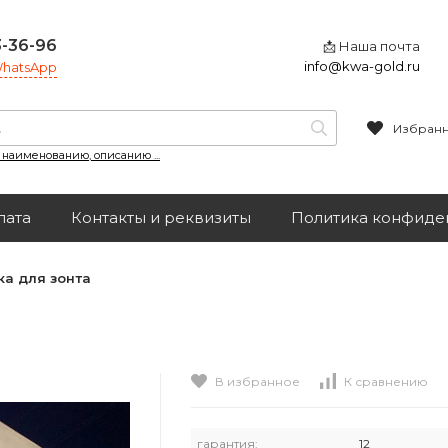
3-36-96
📩 Наша почта
info@kwa-gold.ru
 WhatsApp
Избран
, наименованию, описанию ...
лата
Контакты и реквизиты
Политика конфиде
ка для зонта
В избранное
К сравнению
гарантия:
12