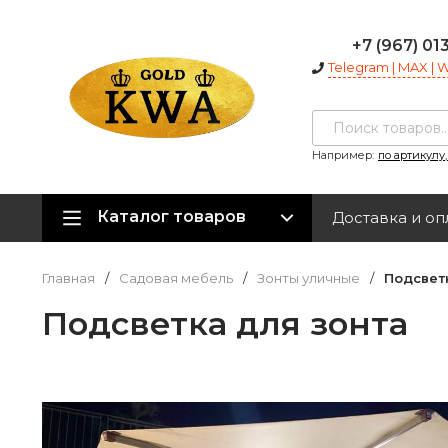
+7 (967) 01
Telegram | MAX |
Например:
по артикулу
Каталог товаров
Доставка и оп
Главная
/
Садовая мебель
/
Зонты уличные
/
Подсвет
Подсветка для зонта