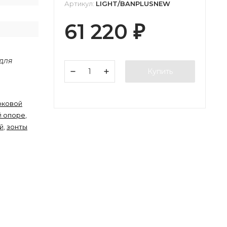
Артикул:
LIGHT/BANPLUSNEW
61 220
₽
 для
Купить
оковой
й опоре
,
й
,
зонты