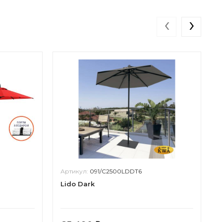
‹
›
Артикул:
091/C2500LDDT6
Lido Dark