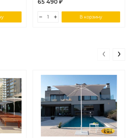
65 490
₽
ну
В корзину
‹
›