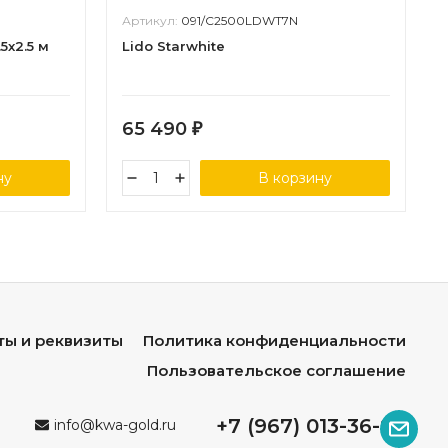
Артикул:
091/C2500LDWT7N
5х2.5 м
Lido Starwhite
65 490
₽
ну
В корзину
ты и реквизиты
Политика конфиденциальности
Пользовательское соглашение
+7 (967) 013-36-96
info@kwa-gold.ru