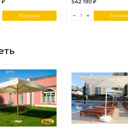
0
542 190
₽
₽
В корзину
В корзи
еть