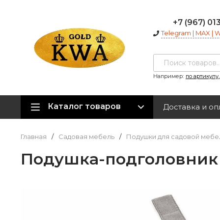
+7 (967) 01
Telegram | MAX |
Например:
по артикулу
Каталог товаров
Доставка и оп
Главная
/
Садовая мебель
/
Подушки для садовой мебе
Подушка-подголовник 