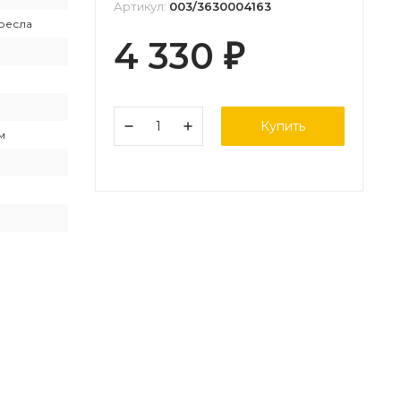
Артикул:
003/3630004163
ресла
4 330
₽
Купить
м