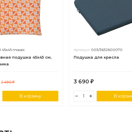
il 45х45 mosaic
Артикул:
003/3632600070
вная подушка 45х45 см,
Подушка для кресла
аика
3 690
2 490
₽
₽
В корзину
В корзи