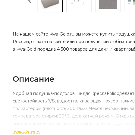
На нашем сайте Kwa-Gold.ru вы можете купить подушка-
России, оплата на сайте или при получении любых това
в Kwa-Gold порядка 4 500 товаров для дачи и квартиры!
Описание
Удобная подушка-подголовникдля креслаFolioсделает
светостойкость 7/8, водоотталкивающая, грязеотталк
полиэстером (плотность 200 г/м2). Чехол несъемный, 
температура стирки: 30°C, деликатный режим. Открыть
выполненную в сером цвете (grigio). Цены на другие 
подробнее