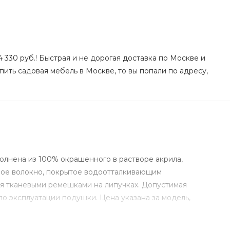
 330 руб.! Быстрая и не дорогая доставка по Москве и
пить садовая мебель в Москве, то вы попали по адресу,
лнена из 100% окрашенного в растворе акрила,
рное волокно, покрытое водоотталкивающим
умя тканевыми ремешками на липучках. Допустимая
о эксплуатации подушки. Цена указана за модель,