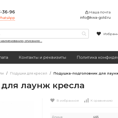
3-36-96
📩 Наша почта
info@kwa-gold.ru
 WhatsApp
Избран
, наименованию, описанию ...
лата
Контакты и реквизиты
Политика конфиде
ли
/
Подушки для кресел
/
Подушка-подголовник для лаун
для лаунж кресла
В избранное
К сравнению
Длина:
465