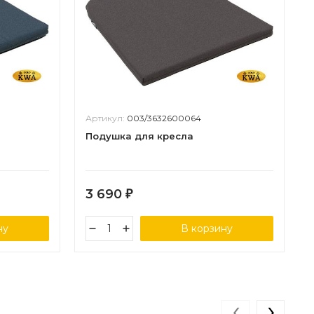
Артикул:
003/3632600064
Подушка для кресла
3 690
₽
ну
В корзину
‹
›