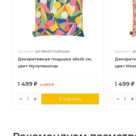
Артикул:
pil 45х45 multicolor
Артикул:
p
Декоративная подушка 45х45 см,
Декорати
цвет Мультиколор
цвет Моз
1 499
1 499
₽
2 490
₽
₽
В корзину