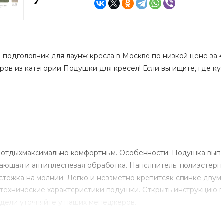
подголовник для лаунж кресла в Москве по низкой цене за 4
ров из категории Подушки для кресел! Если вы ищите, где ку
 отдыхмаксимально комфортным. Особенности: Подушка выпо
ивающая и антиплесневая обработка. Наполнитель: полиэсте
застежка на молнии. Легко и незаметно крепитсяк спинке дв
 технические характеристики подушки. Открыть инструкцию п
модели уточняйте у наших менеджеров.