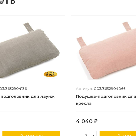
еть
03/3632904136
Артикул:
003/3632904066
подголовник для лаунж
Подушка-подголовник дл
кресла
4 040
₽