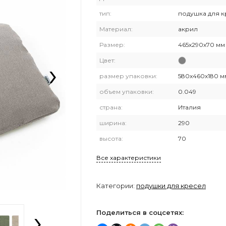
тип:
подушка для к
Материал:
акрил
Размер:
465х290х70 мм
›
Цвет:
размер упаковки:
580х460х180 м
объем упаковки:
0.049
страна:
Италия
ширина:
290
высота:
70
Все характеристики
Категории:
подушки для кресел
›
Поделиться в соцсетях: