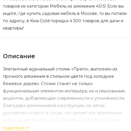
товаров из категории Мебель из алюминия 4SIS! Если вы
ищите, где купить садовая мебель в Москве, то вы попали
по адресу, в Kwa-Gold порядка 4 500 товаров для дачи и
квартиры!
Описание
Элегантный журнальный столик «Прато», выполнен из
прочного алюминия в стильном цвете под холодное
бежевое дерево. Столик станет не только
функциональным элементом интерьера, но и изысканным
акцентом, добавляющим современности и утонченности.
Благодаря алюминиевой конструкции, он легок,
долговечен и прост в уходе, что делает его практичным
выбором для вашего дома. Размеры: 1400×650×400 мм -
идеально подходят для создания уютной зоны отдыха.
подробнее