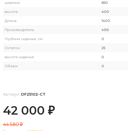
ширина:
650
высота:
400
Длина:
1400
Производитель:
4SIS
Глубина сиденья, см:
0
Остаток:
25
высота сиденья:
0
Объем:
0
Артикул:
DF25102-СT
42 000
₽
44 580
₽