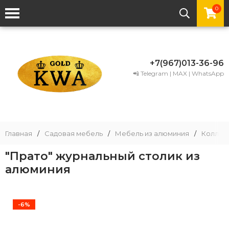
0
+7(967)013-36-96
📲 Telegram | MAX | WhatsApp
Главная
/
Садовая мебель
/
Мебель из алюминия
/
Коллек
"Прато" журнальный столик из
алюминия
-6%