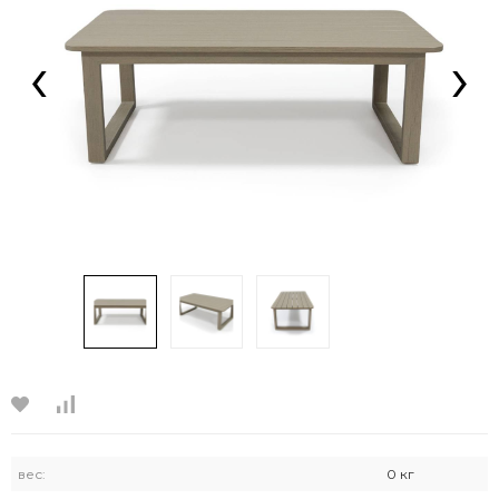
‹
›
вес:
0 кг