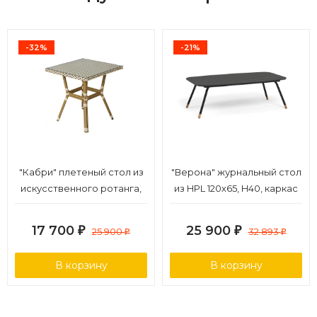
-32%
-21%
"Кабри" плетеный стол из
"Верона" журнальный стол
искусственного ротанга,
из HPL 120х65, H40, каркас
цвет бежево-коричневый
черный муар, цвет
столешницы "черный
17 700
25 900
₽
25 900
₽
32 893
₽
₽
мрамор"
В корзину
В корзину