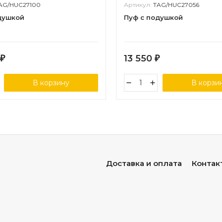
AG/HUC27100
Артикул:
TAG/HUC27056
душкой
Пуф с подушкой
13 550
₽
₽
В корзину
В корзи
Доставка и оплата
Контак