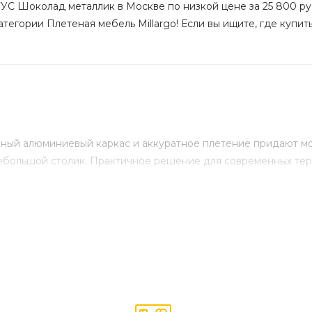
УС Шоколад металлик в Москве по низкой цене за 25 800 руб
тегории Плетеная мебель Millargo! Если вы ищите, где купить
ный алюминиевый каркас и аккуратное плетение придают мо
ебольшой столик. Практичное решение для современных терр