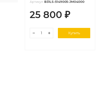
Артикул:
B31LS-5149005-JM04000
25 800
₽
Купить