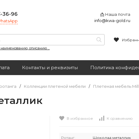
3-36-96
📩 Наша почта
info@kwa-gold.ru
 WhatsApp
Избран
, наименованию, описанию ...
лата
Контакты и реквизиты
Политика конфиде
ротанга
/
Коллекции плетеной мебели
/
Плетеная мебель Mil
еталлик
В избранное
К сравнению
Ротанг:
Шоколад металлик