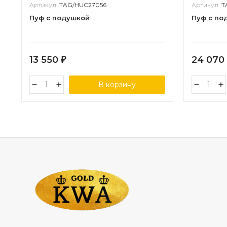
Артикул:
TAG/HUC27056
Артикул:
T
Пуф с подушкой
Пуф с по
13 550
24 070
₽
В корзину