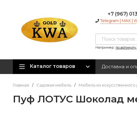
+7 (967) 01
Telegram | MAX |
Например:
по артикулу
Каталог товаров
Доставка и оп
Главная
/
Садовая мебель
/
Мебель из искусственного 
Пуф ЛОТУС Шоколад м