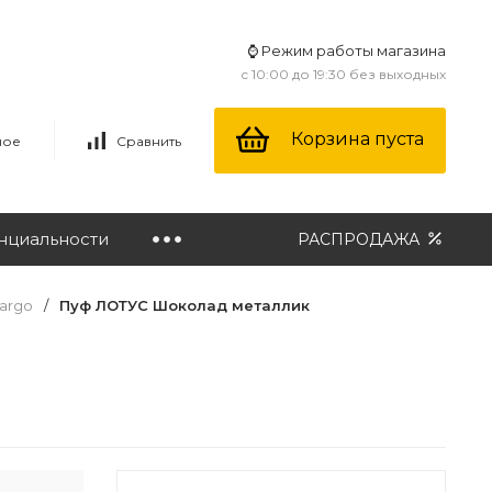
⌚ Режим работы магазина
с 10:00 до 19:30 без выходных
Корзина пуста
ное
Сравнить
нциальности
РАСПРОДАЖА
largo
/
Пуф ЛОТУС Шоколад металлик