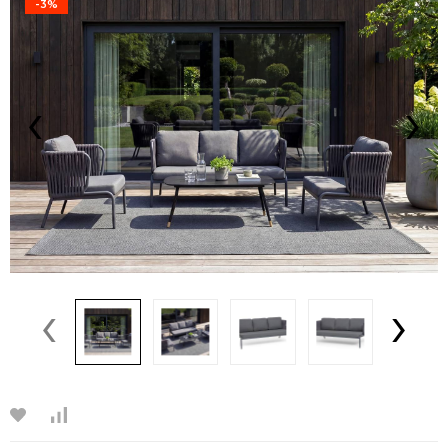
-3%
‹
›
‹
›