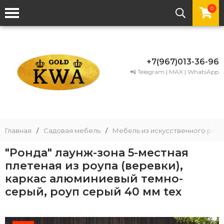
0
+7(967)013-36-96
📲 Telegram | MAX | WhatsApp
Главная
/
Садовая мебель
/
Мебель из искусственного рота
"Ронда" лаунж-зона 5-местная
плетеная из роупа (веревки),
каркас алюминиевый темно-
серый, роуп серый 40 мм tex