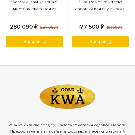
"Багамы" лаунж-зона 5-
"Сан Ремо" комплект
местная плетеная из
садовый для лаунж-зоны
роупа (веревки), каркас
серый
алюминиевый темно-
280 090
177 500
₽
287 083
₽
181 500
₽
₽
серый, роуп серый
В корзину
В корзину
2014-2026 © ква-голд.ру - интернет магазин садовой мебели
Предоставленная на сайте информация несёт справочный