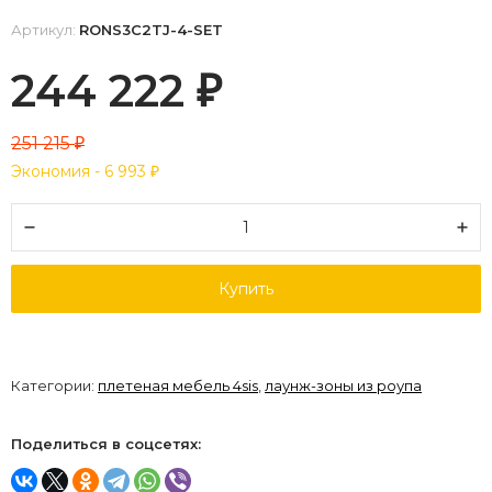
Артикул:
RONS3C2TJ-4-SET
244 222
₽
251 215
₽
Экономия -
6 993
₽
Купить
Категории:
плетеная мебель 4sis
,
лаунж-зоны из роупа
Поделиться в соцсетях: