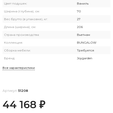
Цвет подушек:
Ваниль
Ширина (глубина), см:
70
Вес брутто (в упаковке), кг:
27
Длина (ширина), см:
206
Страна производства:
Вьетнам
Коллекция:
BUNGALOW
Сборка мебели:
Требуется
Бренд:
Joygarden
Все характеристики
Артикул:
51208
44 168
₽