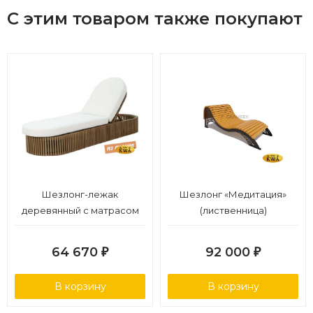
С этим товаром также покупают
Шезлонг-лежак
Шезлонг «Медитация»
деревянный с матрасом
(лиственница)
(не для HoReCa)
64 670
92 000
₽
₽
В корзину
В корзину