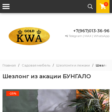
0
+7(967)013-36-96
📲 Telegram | MAX | WhatsApp
Главная
/
Садовая мебель
/
Шезлонги и лежаки
/
Шезлонг
Шезлонг из акации БУНГАЛО
-25%