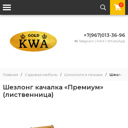
0
+7(967)013-36-96
📲 Telegram | MAX | WhatsApp
Главная
/
Садовая мебель
/
Шезлонги и лежаки
/
Шезлонг
Шезлонг качалка «Премиум»
(лиственница)