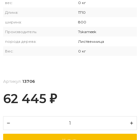
вес:
0 кг
Длина:
1710
ширина:
800
Производитель:
7skameek
порода дерева:
Лиственница
Вес:
0 кг
Артикул:
13706
62 445
₽