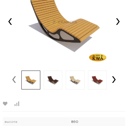
‹
›
‹
›
высота:
890