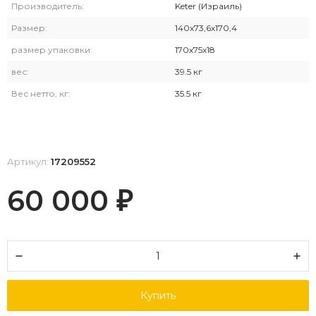
Производитель:
Keter (Израиль)
Размер:
140х73,6х170,4
размер упаковки:
170х75х18
вес:
39.5 кг
Вес нетто, кг:
35.5 кг
Артикул:
17209552
60 000
₽
Купить