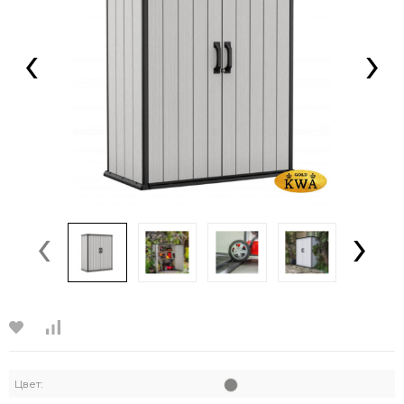
‹
›
‹
›
Цвет: