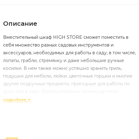
Описание
Вместительный шкаф HIGH STORE сможет поместить в
себя множество разных садовых инструментов и
аксессуаров, необходимых для работы в саду, в том числе,
лопаты, грабли, стремянку и даже небольшие ручные
косилки. В нем также можно успешно хранить гриль,
подушки для мебели, лейки, цветочные горшки и многие
другие подручные предметы, пригодные для работы по
дому или в саду. Дополнительным преимуществом
продукта является возможность установки полок внутри
подробнее
шкафа. Очень стабильная конструкция, укрепленные
стены и возможность закрытия двустворчатых дверей на
замок – это гарантия защиты хранимых вещей. Инновацией
является возможность окрашивания шкафа согласно
индивидуальным цветовым предпочтениям. High Store