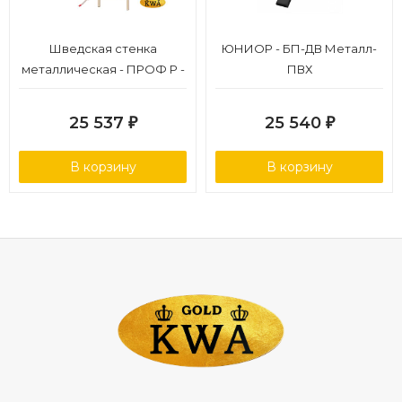
Шведская стенка
ЮНИОР - БП-ДВ Металл-
металлическая - ПРОФ P -
ПВХ
ТСН+2 Металл-ПВХ (стенка
+ турник семейный
25 537
25 540
₽
₽
навесной + канат + кольца)
В корзину
В корзину