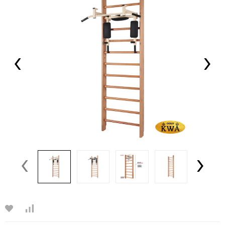
‹
›
‹
›