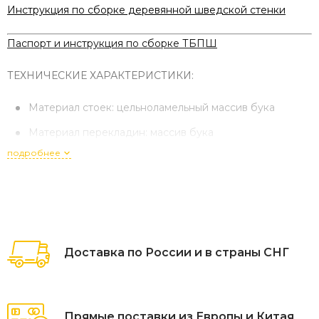
Инструкция по сборке деревянной шведской стенки
Паспорт и инструкция по сборке ТБПШ
ТЕХНИЧЕСКИЕ ХАРАКТЕРИСТИКИ:
Материал стоек: цельноламельный массив бука
Материал перекладин: массив бука
подробнее
Высота: 2,6 м или 2,8 м
Ширина стенки: стандартная - 80,0 см, на заказ - до
100 см
Глубина: 13 см
Вырез под плинтус: 10 см
Доставка по России и в страны СНГ
Расстояние между стойками стенки: стандартная -
72,0 см, на заказ - до 92 см
Прямые поставки из Европы и Китая
Диаметр перекладин: 4 см