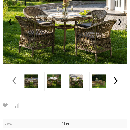
‹
›
‹
›
вес:
45 кг