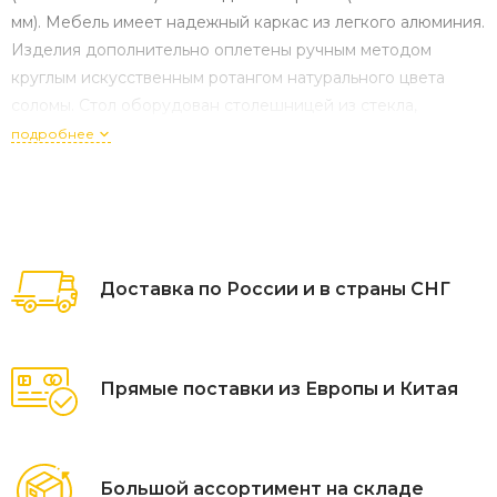
мм). Мебель имеет надежный каркас из легкого алюминия.
Изделия дополнительно оплетены ручным методом
круглым искусственным ротангом натурального цвета
соломы. Стол оборудован столешницей из стекла,
которой не страшна горячая посуда. Кресла оснащены
подробнее
подушками со съёмными чехлами серого цвета. "Айриш"
стол плетеный из искусственного ротанга, цвет
соломенный 1шт. 900Х900Х750, "Сицилия" плетеный стул
из искусственного ротанга, цвет соломенный 4шт.
590Х640Х820,
Доставка по России и в страны СНГ
Прямые поставки из Европы и Китая
Большой ассортимент на складе