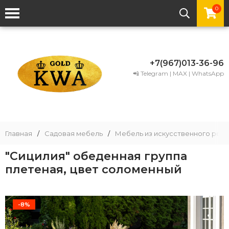
0
+7(967)013-36-96
📲 Telegram | MAX | WhatsApp
Главная
/
Садовая мебель
/
Мебель из искусственного рота
"Сицилия" обеденная группа
плетеная, цвет соломенный
-8%