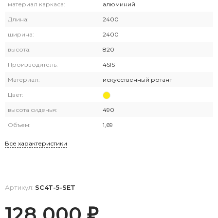
материал каркаса:
алюминий
Длина:
2400
ширина:
2400
высота:
820
Производитель:
4SIS
Материал:
искусственный ротанг
Цвет:
высота сиденья:
490
Объем:
1,69
Все характеристики
Артикул:
SC4T-5-SET
128 000
₽