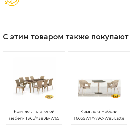
С этим товаром также покупают
Комплект плетеной
Комплект мебели
мебели T365/Y380B-W65
T605SWT/Y79C-W85 Latte
Light Brown (8+1)
(2+1)