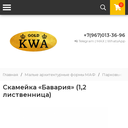
0
+7(967)013-36-96
📲 Telegram | MAX | WhatsApp
Главная
/
Малые архитектурные формы МАФ
/
Парковые ск
Скамейка «Бавария» (1,2
лиственница)