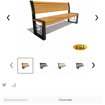
‹
›
‹
›
Производитель:
7skameek