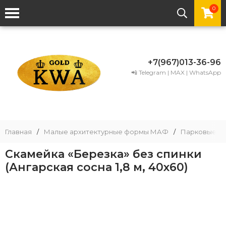
0
+7(967)013-36-96
📲 Telegram | MAX | WhatsApp
Главная
/
Малые архитектурные формы МАФ
/
Парковые ск
Скамейка «Березка» без спинки
(Ангарская сосна 1,8 м, 40х60)