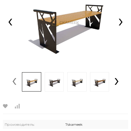
‹
›
‹
›
Производитель:
7skameek