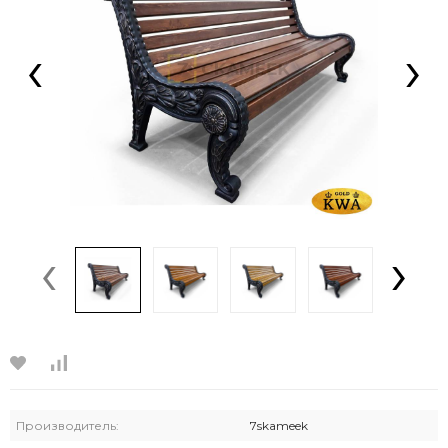
‹
›
‹
›
Производитель:
7skameek