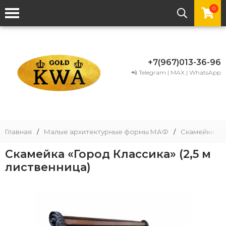
0
+7(967)013-36-96
📲 Telegram | MAX | WhatsApp
Главная
/
Малые архитектурные формы МАФ
/
Скамейки чу
Скамейка «Город Классика» (2,5 м
лиственница)