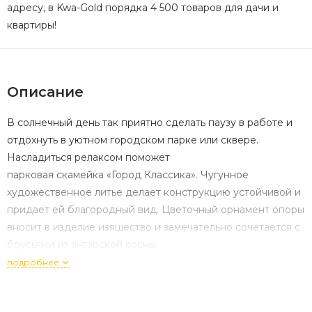
адресу, в Kwa-Gold порядка 4 500 товаров для дачи и
квартиры!
Описание
В солнечный день так приятно сделать паузу в работе и
отдохнуть в уютном городском парке или сквере.
Насладиться релаксом поможет
парковая скамейка «Город Классика». Чугунное
художественное литье делает конструкцию устойчивой и
придает ей благородный вид. Цветочный орнамент опоры
вносит в изделие изящество и замечательно сочетается с
брусьями из ангарской сосны.
подробнее
Длина данной модели составляет 1,2 метра, поэтому она
станет идеальным местом уединения для влюбленной
пары или мамы с малышом. Цветовая палитра изделия