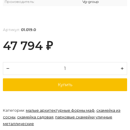
Производитель:
Vg-group
Артикул:
01.019.0
47 794
₽
Купить
Категории:
малые архитектурные формы маф
,
скамейка из
сосны
,
скамейка садовая
,
парковые скамейки уличные
металлические