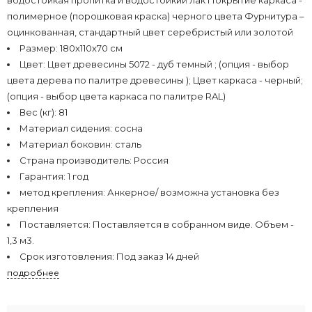
полимерное (порошковая краска) черного цвета Фурнитура –
оцинкованная, стандартный цвет серебристый или золотой
Размер:
180х110х70 см
Цвет:
Цвет древесины 5072 - дуб темный ; (опция - выбор
цвета дерева по палитре древесины ); Цвет каркаса - черный;
(опция - выбор цвета каркаса по палитре RAL)
Вес (кг):
81
Материал сидения:
сосна
Материал боковин:
сталь
Страна производитель:
Россия
Гарантия:
1 год
метод крепления:
Анкерное/ возможна установка без
крепления
Поставляется:
Поставляется в собранном виде. Объем -
1,3 м3.
Срок изготовления:
Под заказ 14 дней
подробнее