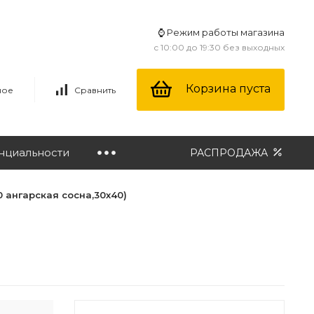
⌚ Режим работы магазина
с 10:00 до 19:30 без выходных
Корзина пуста
ное
Сравнить
нциальности
РАСПРОДАЖА
0 ангарская сосна,30х40)