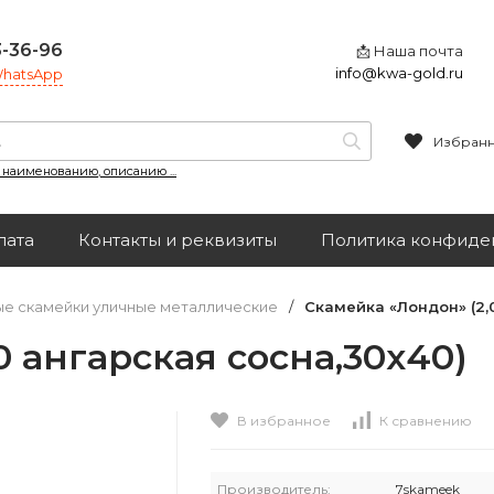
3-36-96
📩 Наша почта
info@kwa-gold.ru
 WhatsApp
Избран
, наименованию, описанию ...
лата
Контакты и реквизиты
Политика конфиде
е скамейки уличные металлические
/
Скамейка «Лондон» (2,
 ангарская сосна,30х40)
В избранное
К сравнению
Производитель:
7skameek