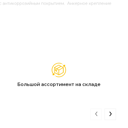
 с антикоррозийным покрытием. Анкерное крепление
Большой ассортимент на складе
‹
›