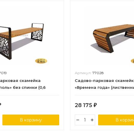
7019
Артикул:
77028
арковая скамейка
Садово-парковая скамейк
оль» без спинки (0,6
«Времена года» (лиственни
ица,30х60)
28 175
₽
₽
В корзину
В корзи