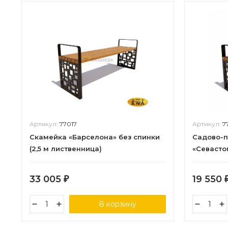
Артикул:
77017
Артикул:
7
Скамейка «Барселона» без спинки
Садово-п
(2,5 м лиственница)
«Севастоп
лиственн
33 005
19 550
₽
В корзину