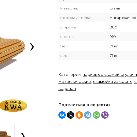
Материал:
сталь
порода дерева:
Ангарская со
ширина:
880
›
высота:
910
Вес:
71 кг
вес:
71 кг
Категории:
парковые скамейки улич
металлические
,
скамейка из сосны
,
с
садовая
Поделиться в соцсетях:
›