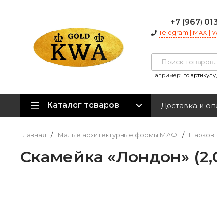
+7 (967) 01
Telegram | MAX |
Например:
по артикулу
Каталог товаров
Доставка и оп
Главная
/
Малые архитектурные формы МАФ
/
Парковы
Скамейка «Лондон» (2,0