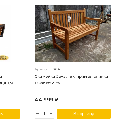
Артикул:
1004
а
Скамейка Java, тик, прямая спинка,
ца 1,5)
120x61x92 см
44 999
₽
ну
В корзину