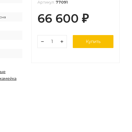
Артикул:
77091
66 600
₽
сна
Купить
ные
камейка