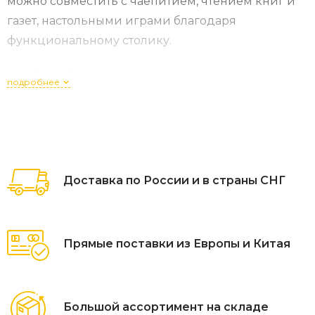
можно совместить с чаепитием, чтением книг и
газет, настольными играми благодаря
функциональному столику.
Комфортабельное изделие отличается
подробнее
небольшим весом благодаря ножкам из стали.
Жесткость конструкции придают будто для
красоты созданные узоры из плавных линий и
окружностей. Брус, применяемый в обшивке
спинок и сидений, напоминает пляжный стиль,
Доставка по России и в страны СНГ
располагает к приятному
времяпровождению. Купить
скамейки безупречного качества всегда можно в
Прямые поставки из Европы и Китая
«Семь скамеек»
Большой ассортимент на складе