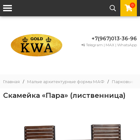
0
+7(967)013-36-96
📲 Telegram | MAX | WhatsApp
Главная
/
Малые архитектурные формы МАФ
/
Парковые ск
Скамейка «Пара» (лиственница)