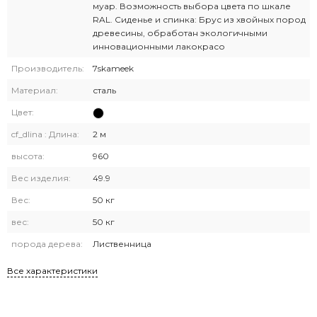
муар. Возможность выбора цвета по шкале
RAL. Сиденье и спинка: Брус из хвойных пород
древесины, обработан экологичными
инновационными лакокрасо
Производитель:
7skameek
Материал:
сталь
Цвет:
cf_dlina : Длина:
2 м
высота:
960
Вес изделия:
49.9
Вес:
50 кг
вес:
50 кг
порода дерева:
Лиственница
Все характеристики