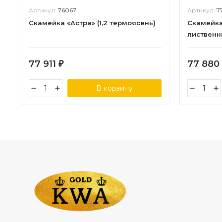
Артикул:
76067
Артикул:
7
Скамейка «Астра» (1,2 термоясень)
Скамейка
лиственн
77 911
77 880
₽
В корзину