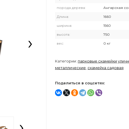
порода дерева:
Ангарская со
Длина:
1660
ширина:
1560
›
высота:
750
вес:
0 кг
Категории:
парковые скамейки улич
металлические
,
скамейка садовая
Поделиться в соцсетях:
›