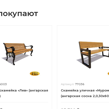
 покупают
6003
Артикул:
77036
скамейка «Лев» (ангарская
Скамейка уличная «Муром
)
(ангарская сосна 2,0,30х60