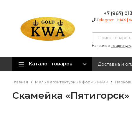
+7 (967) 01
Telegram | MAX |
Например:
по артикулу
Каталог товаров
Доставка и оп
Главная
/
Малые архитектурные формы МАФ
/
Парковы
Скамейка «Пятигорск»