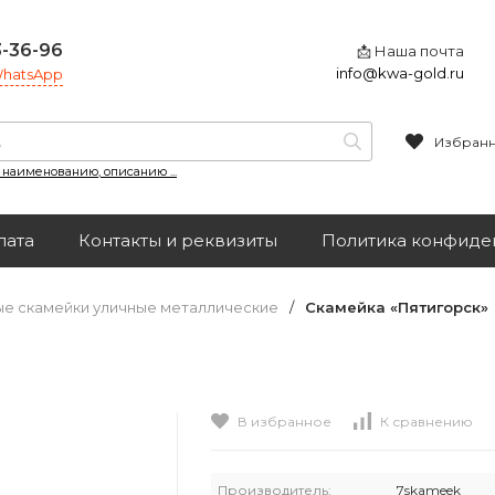
3-36-96
📩 Наша почта
info@kwa-gold.ru
 WhatsApp
Избран
, наименованию, описанию ...
лата
Контакты и реквизиты
Политика конфиде
е скамейки уличные металлические
/
Скамейка «Пятигорск»
В избранное
К сравнению
Производитель:
7skameek