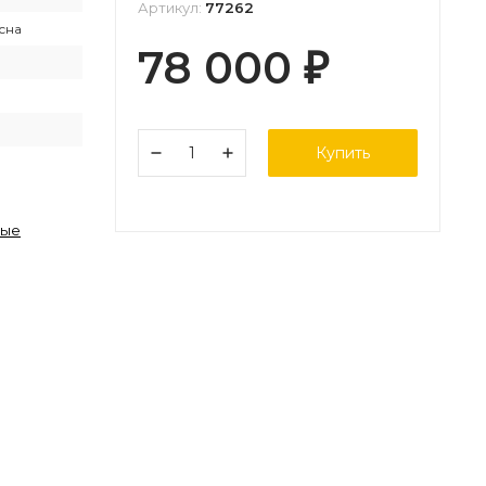
Артикул:
77262
сна
78 000
₽
Купить
ные