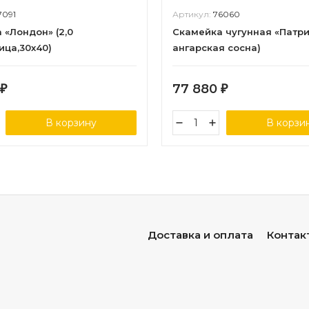
7091
Артикул:
76060
 «Лондон» (2,0
Скамейка чугунная «Патрио
ица,30х40)
ангарская сосна)
77 880
₽
₽
В корзину
В корзи
Доставка и оплата
Контак