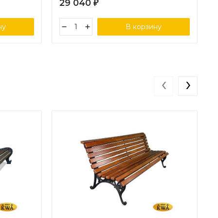
29 040
₽
ну
В корзину
‹
›