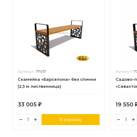
Артикул:
77017
Артикул:
7
Скамейка «Барселона» без спинки
Садово-п
(2,5 м лиственница)
«Севастоп
лиственн
33 005
19 550
₽
В корзину