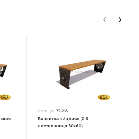
‹
›
Артикул:
77098
рская
Банкетка «Индия» (0,6
лиственница,30х60)