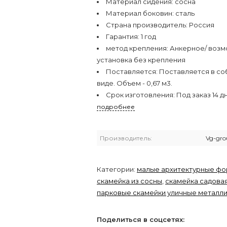
Материал сидения:
сосна
Материал боковин:
сталь
Страна производитель:
Россия
Гарантия:
1 год
метод крепления:
Анкерное/ воз
установка без крепления
Поставляется:
Поставляется в с
виде. Объем - 0,67 м3.
Срок изготовления:
Под заказ 14 д
подробнее
Производитель:
Vg-gro
Категории:
малые архитектурные ф
скамейка из сосны
,
скамейка садова
парковые скамейки уличные металл
Поделиться в соцсетях: