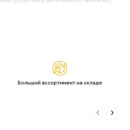
ерный; (опция - выбор цвета каркаса по палитре RAL)
Большой ассортимент на складе
‹
›