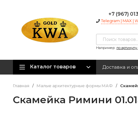
+7 (967) 01
Telegram | MAX |
Например:
по артикулу
Каталог товаров
Доставка и оп
Главная
/
Малые архитектурные формы МАФ
/
Скамейк
Скамейка Римини 01.01