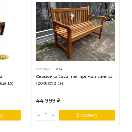
Артикул:
1004
а
Скамейка Java, тик, прямая спинка,
ца 1,5)
120x61x92 см
44 999
₽
ну
В корзину