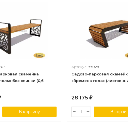
7019
Артикул:
77028
арковая скамейка
Садово-парковая скамейк
оль» без спинки (0,6
«Времена года» (лиственни
ица,30х60)
28 175
₽
₽
В корзину
В корзи