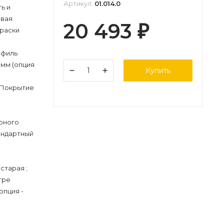
Артикул:
01.014.0
ь и
овая
20 493
₽
краски
офиль
 мм (опция
Купить
Покрытие
рного
андартный
старая ;
тре
опция -
)