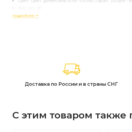
Цвет:
Цвет древесины 5053 -сосна старая ; (опция - 
Вес (кг):
60
Материал сидения:
сосна
подробнее
Материал боковин:
сталь
Страна производитель:
Россия
Гарантия:
1 год
метод крепления:
Анкерное/ возможна установка бе
Поставляется:
Поставляется в собранном виде. Объем
Срок изготовления:
Под заказ 14 дней
Доставка по России и в страны СНГ
С этим товаром также