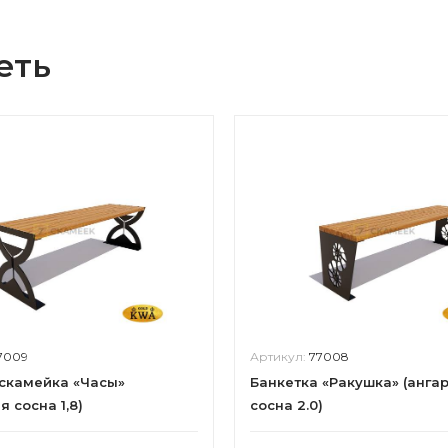
еть
7009
Артикул:
77008
скамейка «Часы»
Банкетка «Ракушка» (анга
я сосна 1,8)
сосна 2.0)