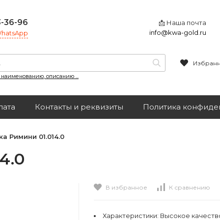
3-36-96
📩 Наша почта
info@kwa-gold.ru
 WhatsApp
Избран
, наименованию, описанию ...
лата
Контакты и реквизиты
Политика конфиде
а Римини 01.014.0
4.0
В избранное
К сравнению
Характеристики:
Высокое качеств