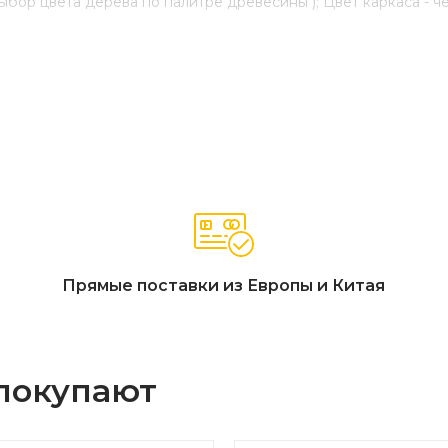
выбор цвета дерева по палитре древесины ); Цвет каркаса - ч
з крепления
 - 0,67 м3.
Прямые поставки из Европы и Китая
 покупают