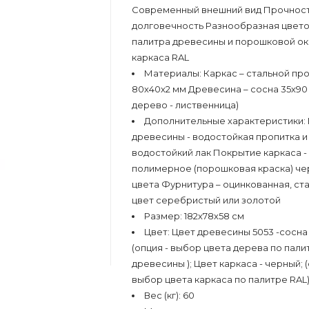
Современный внешний вид Прочност
долговечность Разнообразная цвет
палитра древесины и порошковой о
каркаса RAL
Материалы:
Каркас – стальной пр
80х40х2 мм Древесина – сосна 35х90
дерево - лиственница)
Дополнительные характеристики:
древесины - водостойкая пропитка и
водостойкий лак Покрытие каркаса -
полимерное (порошковая краска) че
цвета Фурнитура – оцинкованная, ст
цвет серебристый или золотой
Размер:
182х78х58 см
Цвет:
Цвет древесины 5053 -сосна 
(опция - выбор цвета дерева по пали
древесины ); Цвет каркаса - черный; (
выбор цвета каркаса по палитре RAL
Вес (кг):
60