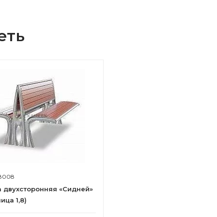
еть
8008
 двухсторонняя «Сидней»
ица 1,8)