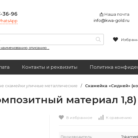
3-36-96
📩 Наша почта
info@kwa-gold.ru
 WhatsApp
Избран
, наименованию, описанию ...
лата
Контакты и реквизиты
Политика конфиде
е скамейки уличные металлические
/
Скамейка «Сидней» (ко
мпозитный материал 1,8)
В избранное
К сравнению
Производитель:
7skamee