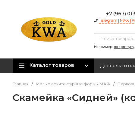
+7 (967) 01
Telegram | MAX |
Например:
по артикулу
Каталог товаров
Доставка и оп
Главная
/
Малые архитектурные формы МАФ
/
Парковы
Скамейка «Сидней» (ко