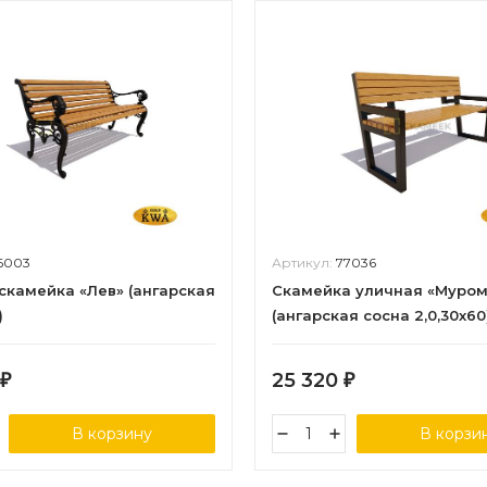
6003
Артикул:
77036
скамейка «Лев» (ангарская
Скамейка уличная «Муром
)
(ангарская сосна 2,0,30х60
25 320
₽
₽
В корзину
В корзи