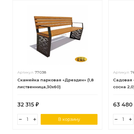
Артикул:
77038
Артикул:
7
Скамейка парковая «Дрезден» (1,8
Садовая 
лиственница,30х60)
сосна 2,0
32 315
63 480
₽
В корзину