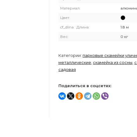
Материал:
алюмин
Цвет:
cf_dlina : Длина:
1.8 м
Вес:
0 кг
Категории:
парковые скамейки улич
металлические
,
скамейка из сосны
,
с
садовая
Поделиться в соцсетях: