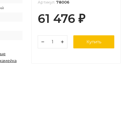
Артикул:
78006
ий
61 476
₽
Купить
ные
камейка