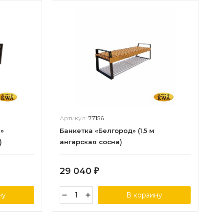
Артикул:
77156
»
Банкетка «Белгород» (1,5 м
)
ангарская сосна)
29 040
₽
ну
В корзину