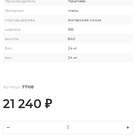
Производитель:
7skameek
Материал:
сталь
порода дерева:
Ангарская сосна
ширина:
555
высота:
840
Вес:
24 кг
вес:
24 кг
Артикул:
77105
21 240
₽