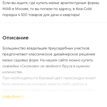
Если вы ищите, где купить малые архитектурные формы
МАФ в Москве, то вы попали по адресу, в Kwa-Gold
порядка 4 500 товаров для дачи и квартиры!
Описание
Большинство владельцев приусадебных участков
предпочитают классическое дизайнерское решение
малых садовых форм. На нашем сайте можно купить
скамейки «Сколково» из хвойного бруса в нужном
количестве.
При необходимости базовый цвет палисандра может
быть заменен на тиковый, махагон либо орегон в
зависимости от общего вида участка, дорожки либо
парадного.
подробнее