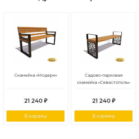
Скамейка «Модерн»
Садово-парковая
скамейка «Севастополь»
без спинки (ангарская
сосна 1,5 м,30х60)
21 240
21 240
₽
₽
В корзину
В корзину