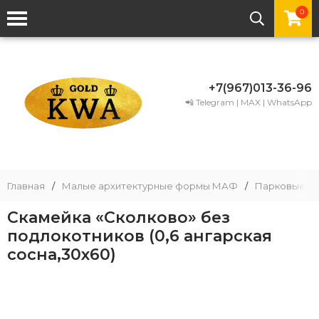
0
+7(967)013-36-96
📲 Telegram | MAX | WhatsApp
Главная
/
Малые архитектурные формы МАФ
/
Парковые ск
Скамейка «Сколково» без
подлокотников (0,6 ангарская
сосна,30х60)