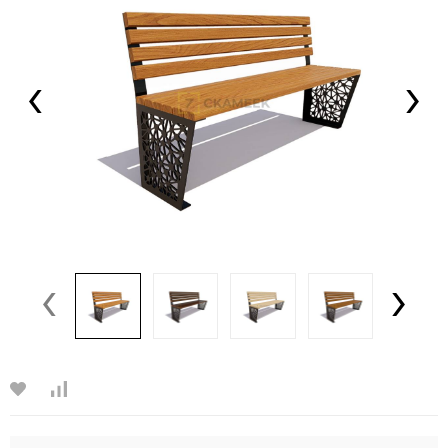
‹
›
‹
›