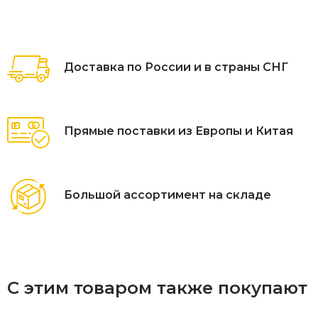
Черные муаровые ножки обращают внимание ажурной
ковкой. При желании их цвет можно заменить, подобрав
интересный оттенок по шкале RAL.
Доставка по России и в страны СНГ
Устойчивость скамейки «Сколково» к атмосферным
воздействиям обеспечивают инновационные
лакокрасочные материалы.
Прямые поставки из Европы и Китая
Большой ассортимент на складе
С этим товаром также покупают