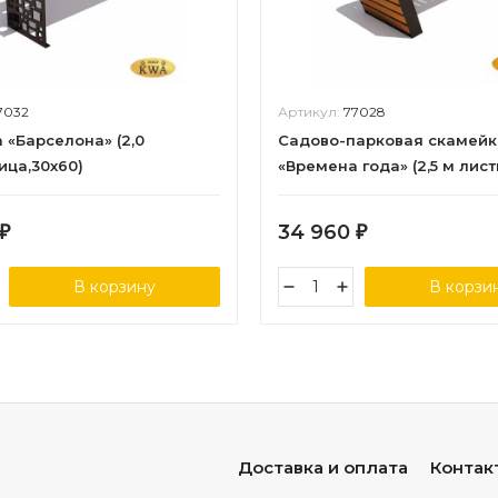
7032
Артикул:
77028
 «Барселона» (2,0
Садово-парковая скамейк
ица,30х60)
«Времена года» (2,5 м лис
34 960
₽
₽
В корзину
В корзи
Доставка и оплата
Контак