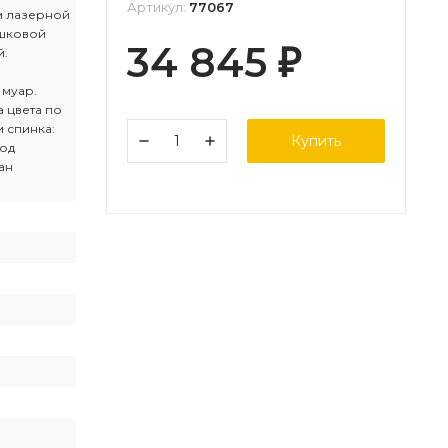
Артикул:
77067
м лазерной
ошковой
34 845
й.
₽
 муар.
 цвета по
и спинка:
Купить
род
ан