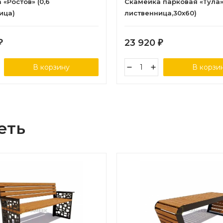
«Ростов» (0,6
Скамейка парковая «Тула» 
ица)
лиственница,30х60)
23 920
₽
₽
В корзину
В корзи
еть