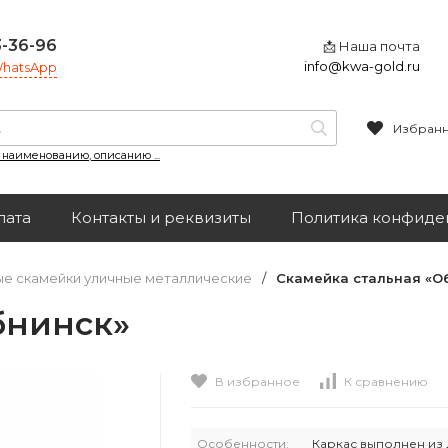
3-36-96
📩 Наша почта
info@kwa-gold.ru
 WhatsApp
Избран
, наименованию, описанию ...
лата
Контакты и реквизиты
Политика конфиде
е скамейки уличные металлические
/
Скамейка стальная «О
бнинск»
В избранное
К сравнению
Особенности:
Каркас выполнен из