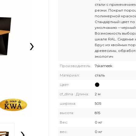
стали с применение
резки. Покрыт пор
полимерной краско
Стандартный цвет по
умолчанию – черный
Возможность выбора
›
шкале RAL. Сиденье 
Брус из хвойных по
древесины, обработ
экологич
Производитель:
7skameek
Материал:
сталь
Цвет:
cf_dlina : Длина:
2 м
ширина:
505
высота:
815
Вес:
0 кг
›
вес:
0 кг