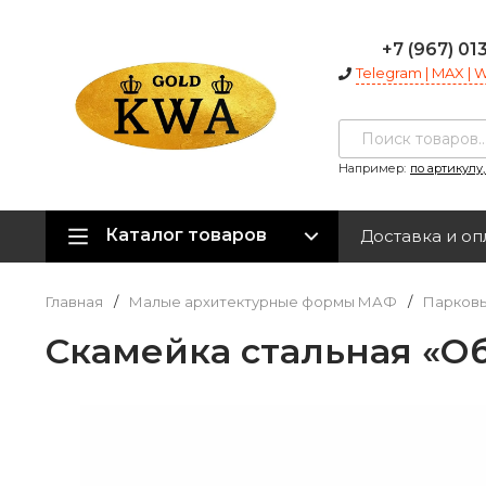
+7 (967) 01
Telegram | MAX |
Например:
по артикулу
Каталог товаров
Доставка и оп
Главная
/
Малые архитектурные формы МАФ
/
Парковы
Скамейка стальная «О