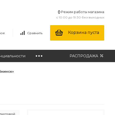
⌚ Режим работы магазина
с 10:00 до 19:30 без выходных
Корзина пуста
ное
Сравнить
нциальности
РАСПРОДАЖА
бнинск»
 листовой