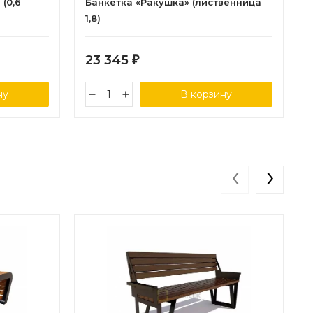
(0,6
Банкетка «Ракушка» (лиственница
1,8)
23 345
₽
ну
В корзину
‹
›