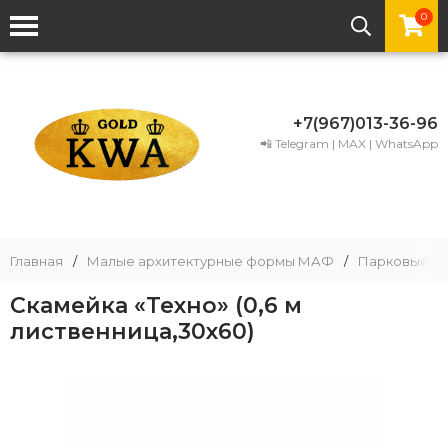
0
+7(967)013-36-96
📲 Telegram | MAX | WhatsApp
Главная
/
Малые архитектурные формы МАФ
/
Парковые ск
Скамейка «Техно» (0,6 м
лиственница,30х60)