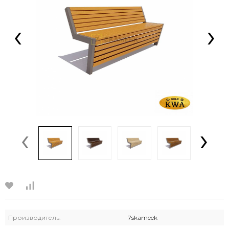
‹
›
‹
›
Производитель:
7skameek