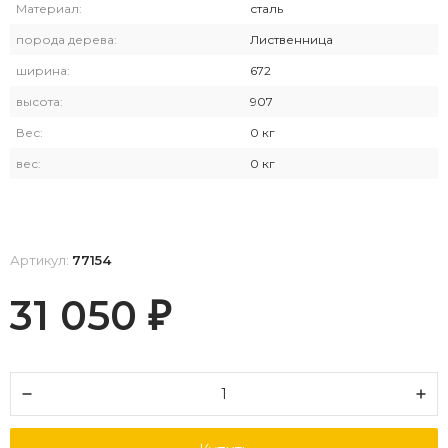
Материал:
сталь
порода дерева:
Лиственница
ширина:
672
высота:
907
Вес:
0 кг
вес:
0 кг
Артикул:
77154
31 050
₽