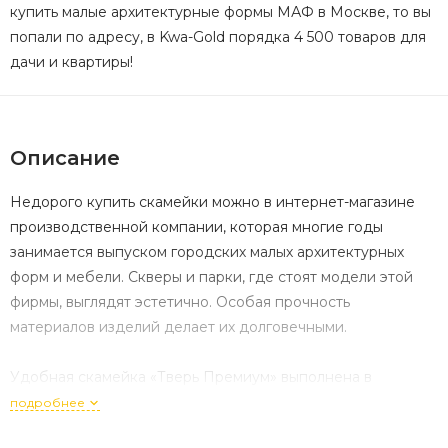
купить малые архитектурные формы МАФ в Москве, то вы
попали по адресу, в Kwa-Gold порядка 4 500 товаров для
дачи и квартиры!
Описание
Недорого купить скамейки можно в интернет-магазине
производственной компании, которая многие годы
занимается выпуском городских малых архитектурных
форм и мебели. Скверы и парки, где стоят модели этой
фирмы, выглядят эстетично. Особая прочность
материалов изделий делает их долговечными.
Удобная скамейка «Тверь Премиум» выполнена в
классическом стиле из бруса хвойных пород. Древесина
подробнее
прочная, выкрашена в традиционный цвет палисандра.