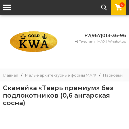
0
+7(967)013-36-96
📲 Telegram | MAX | WhatsApp
Главная
/
Малые архитектурные формы МАФ
/
Парковые ск
Скамейка «Тверь премиум» без
подлокотников (0,6 ангарская
сосна)