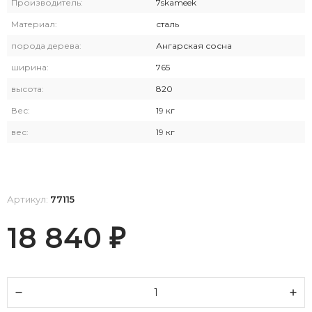
Производитель:
7skameek
Материал:
сталь
порода дерева:
Ангарская сосна
ширина:
765
высота:
820
Вес:
19 кг
вес:
19 кг
Артикул:
77115
18 840
₽