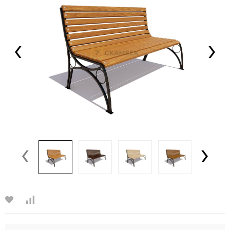
‹
›
‹
›