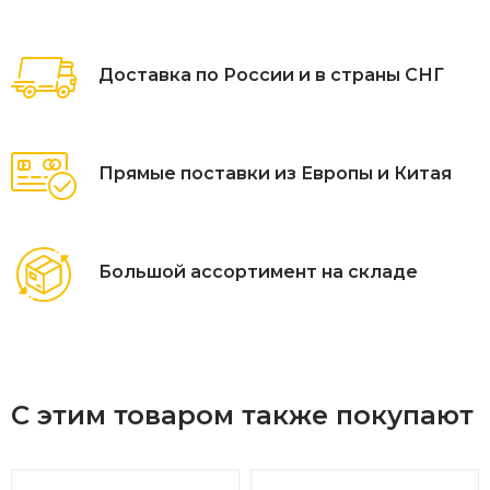
сохраняющим декоративные свойства материала.
В нашем магазине вы можете купить скамейки
Доставка по России и в страны СНГ
«Красногорск» различных размеров и расцветок. Это
позволяет создавать нестандартные дизайнерские
сочетания, которые будут привлекать к себе внимание и
удивлять своей оригинальностью.
Прямые поставки из Европы и Китая
Большой ассортимент на складе
С этим товаром также покупают