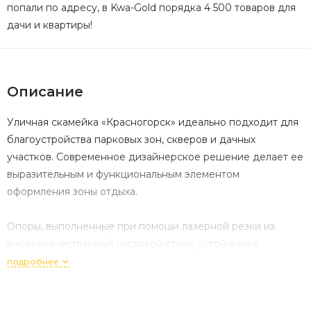
попали по адресу, в Kwa-Gold порядка 4 500 товаров для
дачи и квартиры!
Описание
Уличная скамейка «Красногорск» идеально подходит для
благоустройства парковых зон, скверов и дачных
участков. Современное дизайнерское решение делает ее
выразительным и функциональным элементом
оформления зоны отдыха.
Опоры, выполненные при помощи лазерной резки из
высококачественной листовой стали, устойчивы к
воздействию механических факторов и влиянию капризов
подробнее
погоды. Сидения из древесины хвойных пород
обработаны специальным покрытием, надолго