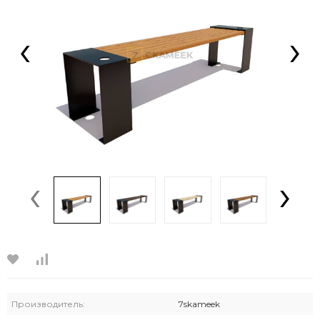
‹
›
‹
›
Производитель:
7skameek