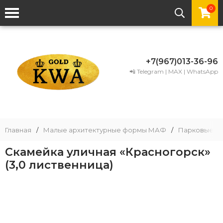
0
+7(967)013-36-96
📲 Telegram | MAX | WhatsApp
Главная
/
Малые архитектурные формы МАФ
/
Парковые и 
Скамейка уличная «Красногорск»
(3,0 лиственница)