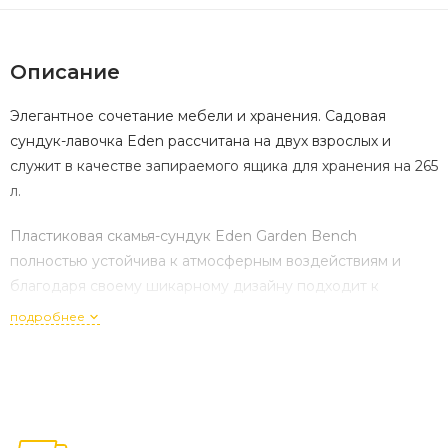
Описание
Элегантное сочетание мебели и хранения. Садовая
сундук-лавочка Eden рассчитана на двух взрослых и
служит в качестве запираемого ящика для хранения на 265
л.
Пластиковая скамья-сундук Eden Garden Bench
полностью устойчива к атмосферным воздействиям и
благодаря своему шикарному дизайну подходит к
различным стилевым решениям.
подробнее
Функциональность садовой скамьи-
сундука Eden
Два в одном
- сундук для хранения и скамья для отдыха.