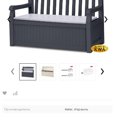
‹
›
‹
›
Производитель:
Keter, Израиль