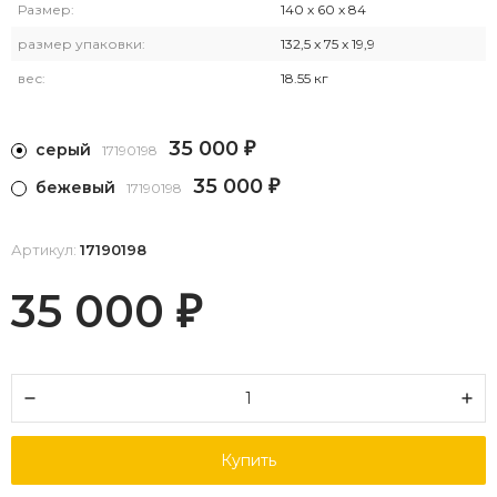
Размер:
140 х 60 х 84
размер упаковки:
132,5 x 75 x 19,9
вес:
18.55 кг
35 000
серый
₽
17190198
35 000
бежевый
₽
17190198
Артикул:
17190198
35 000
₽
Купить