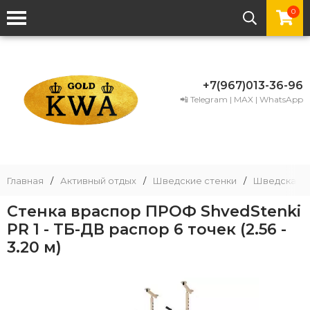
0
+7(967)013-36-96
📲 Telegram | MAX | WhatsApp
Главная
/
Активный отдых
/
Шведские стенки
/
Шведская с
Стенка враспор ПРОФ ShvedStenki
PR 1 - ТБ-ДВ распор 6 точек (2.56 -
3.20 м)