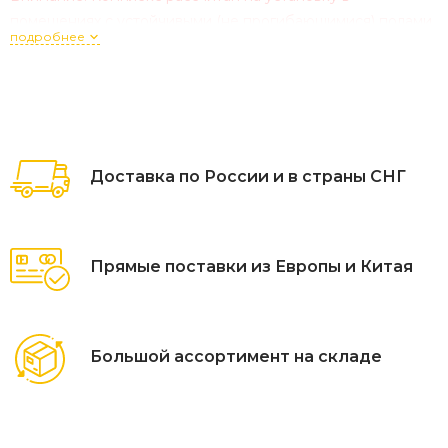
помещениях с устойчивыми (не прогибающимися) полами,
подробнее
в противном случае необходимо обеспечить условия для
не продавливания пола.
ТЕХНИЧЕСКИЕ ХАРАКТЕРИСТИКИ ШВЕДСКОЙ СТЕНКИ
ВРАСПОР 6 точек:
Доставка по России и в страны СНГ
Вес: 39 кг;
Крепление: в распор, с возможностью доп. крепления
сверлением (пол-потолок)
Прямые поставки из Европы и Китая
Габариты: 2520х71 см
Цвет металла: бежевый
(полимерно-порошковое
покрытие по ГОСТ 9.410)
Большой ассортимент на складе
Профиль вертикальных стоек: 50х50мм
Толщина стали: 1,5 - 2 мм
Максимальная нагрузка: 250кг;