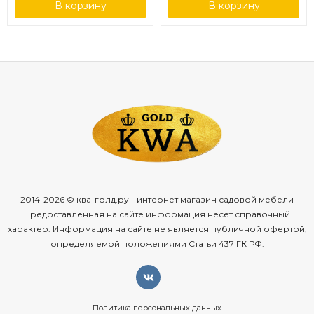
В корзину
В корзину
Толщина стали: 1,5 - 2 мм
валиками)
Тип крепления: навешивание на перекладину
шведской стенки
Расстояние между стойками: 50 см
Тип : металл+ПВХ
Цвет металла: бежевый
(полимерно-порошковое
покрытие по ГОСТ 9.410)
Цвет ПВХ: черный
Максимальный вес пользователя: 150 кг
2014-2026 © ква-голд.ру - интернет магазин садовой мебели
Предоставленная на сайте информация несёт справочный
Тип упаковки: п/п
характер. Информация на сайте не является публичной офертой,
Кол-во коробов: 1
определяемой положениями Статьи 437 ГК РФ.
Вес: 9 кг
Производитель : Компания "Shvedstenki", Московская
область.
Политика персональных данных